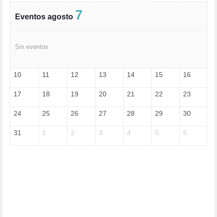
EXTREMA-DERECHA (56)
FASCISMO (57)
7
Eventos agosto
FELICIDAD (1)
FEMINISMO (504)
FILOSOFÍA (6)
Sin eventos
FRANCISCO (5)
GENOCIDIO (1)
GUERRA (133)
10
11
12
13
14
15
16
HUGO ZÁRATE (30)
HUMOR (1)
17
18
19
20
21
22
23
I A (2)
IA (1)
24
25
26
27
28
29
30
INDEPENDENCIA (15)
INMIGRACIÓN (145)
31
1
2
3
4
5
6
INTELIGENCIA ARTIFICIAL (1)
INTERNET (1)
ISRAEL (4)
IZQUIERDA (3)
JANE GOODDALL (1)
JAZZ (1)
JÓVENES (28)
JUSTICIA (13)