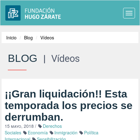
Togg
navi
Inicio
Blog
Vídeos
BLOG
|
Vídeos
¡¡Gran liquidación!! Esta
temporada los precios se
derrumban.
15 mayo, 2018
/
Derechos
Sociales
Economía
Inmigración
Política
Internacional
Sensibilización