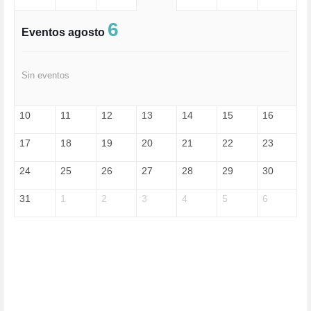
EXTREMA-DERECHA (56)
FASCISMO (57)
6
Eventos agosto
FELICIDAD (1)
FEMINISMO (504)
FILOSOFÍA (6)
Sin eventos
FRANCISCO (5)
GENOCIDIO (1)
GUERRA (133)
10
11
12
13
14
15
16
HUGO ZÁRATE (30)
HUMOR (1)
17
18
19
20
21
22
23
I A (2)
IA (1)
24
25
26
27
28
29
30
INDEPENDENCIA (15)
INMIGRACIÓN (144)
31
1
2
3
4
5
6
INTELIGENCIA ARTIFICIAL (1)
INTERNET (1)
ISRAEL (4)
IZQUIERDA (3)
JANE GOODDALL (1)
JAZZ (1)
JÓVENES (28)