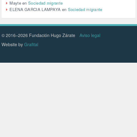
Mayte
en
Sociedad migrante
VIOLENCIA (2)
ELENA GARCIA LAMPAYA
en
Sociedad migrante
VIOLENCIA DE GÉNERO (223)
VIVIENDA (9)
VOLODIMIR ZELENSKY (1)
© 2016–2026 Fundación Hugo Zárate
Aviso legal
Website by
Grafital