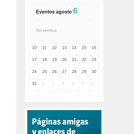
FASCISMO (57)
6
FELICIDAD (1)
Eventos agosto
FEMINISMO (504)
FILOSOFÍA (6)
FRANCISCO (5)
Sin eventos
GENOCIDIO (1)
GUERRA (133)
10
11
12
13
14
15
16
HUGO ZÁRATE (30)
HUMOR (1)
17
18
19
20
21
22
23
I A (2)
IA (1)
24
25
26
27
28
29
30
INDEPENDENCIA (15)
INMIGRACIÓN (144)
31
1
2
3
4
5
6
INTELIGENCIA ARTIFICIAL (1)
INTERNET (1)
ISRAEL (4)
IZQUIERDA (3)
JANE GOODDALL (1)
JAZZ (1)
JÓVENES (28)
JUSTICIA (13)