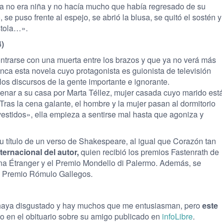
ya no era niña y no hacía mucho que había regresado de su
 se puso frente al espejo, se abrió la blusa, se quitó el sostén y
stola…».
)
trarse con una muerta entre los brazos y que ya no verá más
nca esta novela cuyo protagonista es guionista de televisión
os discursos de la gente importante e ignorante.
cenar a su casa por Marta Téllez, mujer casada cuyo marido est
Tras la cena galante, el hombre y la mujer pasan al dormitorio
stidos», ella empieza a sentirse mal hasta que agoniza y
 título de un verso de Shakespeare, al igual que Corazón tan
ternacional del autor,
quien recibió los premios Fastenrath de
na Étranger y el Premio Mondello di Palermo. Además, se
 el Premio Rómulo Gallegos.
e haya disgustado y hay muchos que me entusiasman, pero
este
o en el obituario sobre su amigo publicado en
infoLibre
.