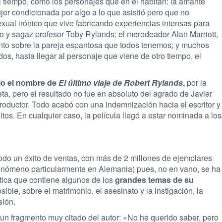
l tiempo, como los personajes que en él habitan: la amante
er condicionada por algo a lo que asistió pero que no
ual irónico que vive fabricando experiencias intensas para
ado y sagaz profesor Toby Rylands; el merodeador Alan Marriott,
ento sobre la pareja espantosa que todos tenemos; y muchos
dos, hasta llegar al personaje que viene de otro tiempo, el
jo el nombre de
El último viaje de Robert Rylands
,
por la
ta, pero el resultado no fue en absoluto del agrado de Javier
 productor. Todo acabó con una indemnización hacia el escritor y
itos. En cualquier caso, la película llegó a estar nominada a los
todo un éxito de ventas, con más de 2 millones de ejemplares
fenómeno particularmente en Alemania) pues, no en vano, se ha
tica que contiene algunos de los
grandes temas de su
ible, sobre el matrimonio, el asesinato y la instigación, la
sión.
 un fragmento muy citado del autor: «No he querido saber, pero