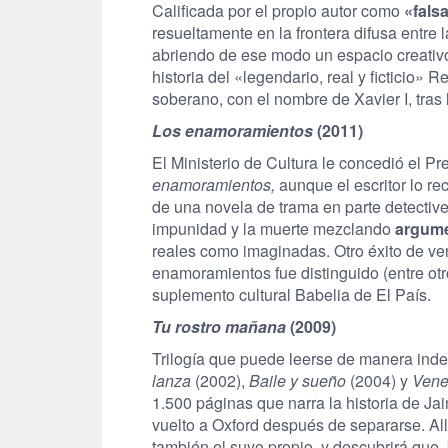
Calificada por el propio autor como
«falsa
resueltamente en la frontera difusa entre la
abriendo de ese modo un espacio creativ
historia del «legendario, real y ficticio
soberano, con el nombre de Xavier I, tra
Los enamoramientos
(2011)
El Ministerio de Cultura le concedió el P
enamoramientos,
aunque el escritor lo re
de una novela de trama en parte detectiv
impunidad y la muerte mezclando
argume
reales como imaginadas. Otro éxito de ven
enamoramientos fue distinguido (entre ot
suplemento cultural Babelia de El País.
Tu rostro mañana
(2009)
Trilogía que puede leerse de manera inde
lanza
(2002),
Baile y sueño
(2004) y
Vene
1.500 páginas que narra la historia de J
vuelto a Oxford después de separarse. All
también el suyo propio, y descubrirá qu