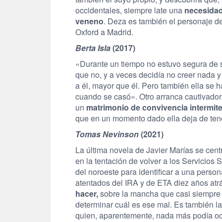
occidentales, siempre late una
necesidad
veneno
. Deza es también el personaje d
Oxford a Madrid.
Berta Isla
(2017)
«Durante un tiempo no estuvo segura de si
que no, y a veces decidía no creer nada y
a él, mayor que él. Pero también ella se
cuando se casó». Otro arranca cautivador 
un
matrimonio de convivencia intermite
que en un momento dado ella deja de tene
Tomas Nevinson
(2021)
La última novela de Javier Marías se cen
en la tentación de volver a los Servicios 
del noroeste para identificar a una perso
atentados del IRA y de ETA diez años atrá
hacer,
sobre la mancha que casi siempre tr
determinar cuál es ese mal. Es también la
quien, aparentemente, nada más podía ocu