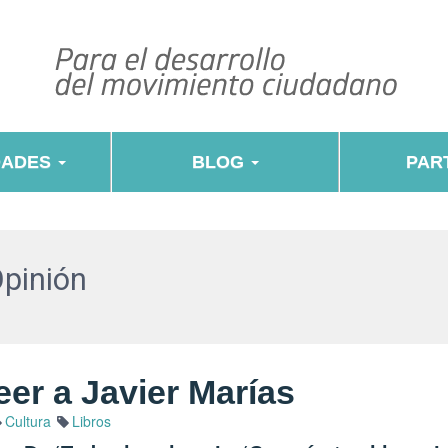
DADES
BLOG
PART
Opinión
eer a Javier Marías
Cultura
Libros