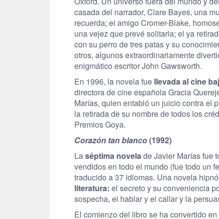
Oxford. Un universo fuera del mundo y de
casada del narrador, Clare Bayes, una muj
recuerda; el amigo Cromer-Blake, homosex
una vejez que prevé solitaria; el ya retir
con su perro de tres patas y su conocimi
otros, algunos extraordinariamente diverti
enigmático escritor John Gawsworth.
En 1996, la novela fue
llevada al cine ba
directora de cine española Gracia Quereje
Marías, quien entabló un juicio contra el
la retirada de su nombre de todos los créd
Premios Goya.
Corazón tan blanco
(1992)
La
séptima novela
de Javier Marías fue 
vendidos en todo el mundo (fue todo un 
traducido a 37 idiomas. Una novela hipnó
literatura:
el secreto y su conveniencia pos
sospecha, el hablar y el callar y la persua
El comienzo del libro se ha convertido en