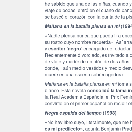
he sabido que una de las niñas, cuando 
viaje de bodas, entró en el cuarto de baño,
se buscó el corazón con la punta de la pi
Mañana en la batalla piensa en mí
(1994
«Nadie piensa nunca que pueda ir a encon
su rostro cuyo nombre recuerda». Así arra
y
escritor ‘negro’
encargado de redactar l
Recientemente divorciado, es invitado a 
de viaje y madre de un niño de dos años. 
donde, «aún medio vestidos y medio desve
muere en una escena sobrecogedora.
Mañana en la batalla piensa en mí
toma su
blanco. Esta novela
consolidó la fama in
la Real Academia Española, el Prix Femi
convirtió en el primer español en recibir
Negra espalda del tiempo
(1998)
«No hay libro suyo, literalmente, que m
es mi predilecto»
, apunta Benjamín Prad