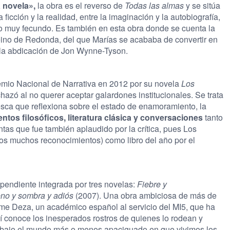
 novela»,
la obra es el reverso de
Todas las almas
y se sitúa
 ficción y la realidad, entre la imaginación y la autobiografía,
o muy fecundo. Es también en esta obra donde se cuenta la
» Reino de Redonda, del que Marías se acababa de convertir en
s la abdicación de Jon Wynne-Tyson.
remio Nacional de Narrativa en 2012 por su novela
Los
chazó al no querer aceptar galardones institucionales. Se trata
esca que reflexiona sobre el estado de enamoramiento, la
ntos filosóficos, literatura clásica y conversaciones
tanto
tas que fue también aplaudido por la crítica, pues Los
ros muchos reconocimientos) como libro del año por el
pendiente integrada por tres novelas:
Fiebre y
no y sombra y adiós
(2007). Una obra ambiciosa de más de
aime Deza, un académico español al servicio del MI5, que ha
í conoce los inesperados rostros de quienes lo rodean y
e, bajo el mundo más o menos apaciguado en que vivimos los