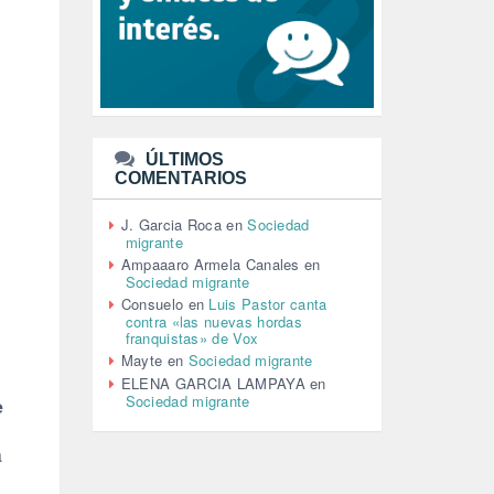
LEÓN XIV (5)
LGTBI (1)
LIBROS (96)
MACHISMO (147)
MEDIOAMBIENTE (186)
MEDIOS DE COMUNICACIÓN
(110)
ÚLTIMOS
MEMORIA HISTÓRICA (232)
COMENTARIOS
MONARQUÍA (26)
MUSICA (19)
J. Garcia Roca
en
Sociedad
NATURALEZA (1)
migrante
PALESTINA (8)
Ampaaaro Armela Canales
en
PARTICIPACIÓN CIUDADANA (392)
Sociedad migrante
PAZ (2)
Consuelo
en
Luis Pastor canta
contra «las nuevas hordas
PENSIONES (12)
franquistas» de Vox
PEPE MUJICA (2)
Mayte
en
Sociedad migrante
PESCADORES (1)
ELENA GARCIA LAMPAYA
en
POBREZA (2)
Sociedad migrante
e
POLÍTICA ESPAÑA (1001)
POLÍTICA EUROPA (112)
a
POLÍTICA INTERNACIONAL (366)
POLÍTICA VALENCIA (357)