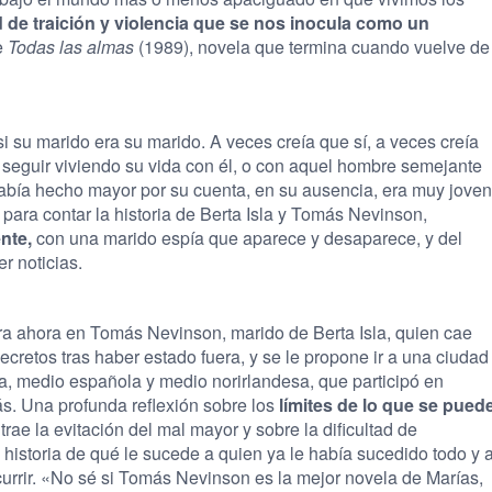
 de traición y violencia que se nos inocula como un
e
Todas las almas
(1989), novela que termina cuando vuelve de
 su marido era su marido. A veces creía que sí, a veces creía
 seguir viviendo su vida con él, o con aquel hombre semejante
 había hecho mayor por su cuenta, en su ausencia, era muy joven
para contar la historia de Berta Isla y Tomás Nevinson,
nte,
con una marido espía que aparece y desaparece, y del
r noticias.
tra ahora en Tomás Nevinson, marido de Berta Isla, quien cae
Secretos tras haber estado fuera, y se le propone ir a una ciudad
na, medio española y medio norirlandesa, que participó en
s. Una profunda reflexión sobre los
límites de lo que se pued
ae la evitación del mal mayor y sobre la dificultad de
 historia de qué le sucede a quien ya le había sucedido todo y 
rrir. «No sé si Tomás Nevinson es la mejor novela de Marías,