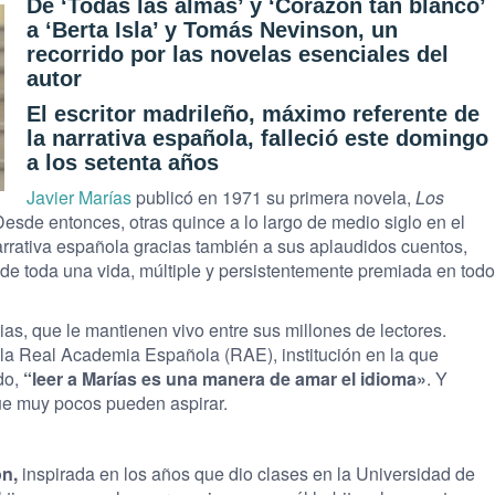
De ‘Todas las almas’ y ‘Corazón tan blanco’
a ‘Berta Isla’ y Tomás Nevinson, un
recorrido por las novelas esenciales del
autor
El escritor madrileño, máximo referente de
la narrativa española, falleció este domingo
a los setenta años
Javier Marías
publicó en 1971 su primera novela,
Los
Desde entonces, otras quince a lo largo de medio siglo en el
narrativa española gracias también a sus aplaudidos cuentos,
a de toda una vida, múltiple y persistentemente premiada en todo
ias, que le mantienen vivo entre sus millones de lectores.
 la Real Academia Española (RAE), institución en la que
do,
“leer a Marías es una manera de amar el idioma»
. Y
ue muy pocos pueden aspirar.
ón,
inspirada en los años que dio clases en la Universidad de