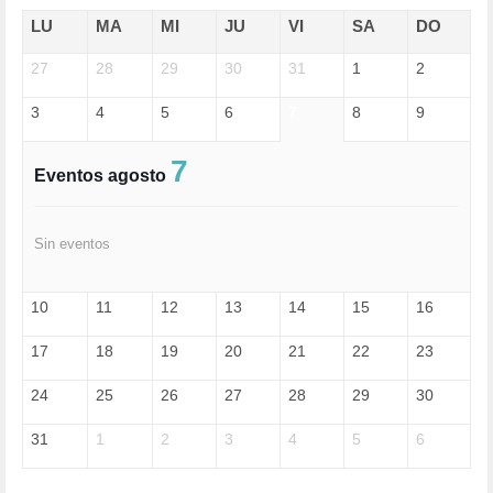
ECONOMÍA (322)
EDGAR MORIN (1)
LU
MA
MI
JU
VI
SA
DO
EDUCACIÓN (452)
27
EMIGRACIÓN (4)
28
29
30
31
1
2
EPSTEIN (1)
3
4
5
6
7
8
9
ESPECULACIÓN (2)
EXTREMA-DERECHA (56)
FASCISMO (57)
7
Eventos agosto
FELICIDAD (1)
FEMINISMO (504)
FILOSOFÍA (6)
Sin eventos
FRANCISCO (5)
GENOCIDIO (1)
GUERRA (133)
10
11
12
13
14
15
16
HUGO ZÁRATE (30)
HUMOR (1)
17
18
19
20
21
22
23
I A (2)
IA (1)
24
25
26
27
28
29
30
INDEPENDENCIA (15)
INMIGRACIÓN (145)
31
1
2
3
4
5
6
INTELIGENCIA ARTIFICIAL (1)
INTERNET (1)