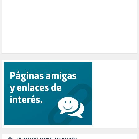
PESCADORES (1)
POBREZA (2)
POLÍTICA ESPAÑA (1001)
POLÍTICA EUROPA (112)
POLÍTICA INTERNACIONAL (367)
POLÍTICA VALENCIA (357)
POPULISMO (1)
PRIORIDAD NACIONAL (1)
PUERTO DE VALENCIA (1)
RACISMO (1)
REFUGIADOS (127)
RELIGIÓN (114)
REPUBLICA (1)
SALUD (108)
SENSIBILIZACIÓN (576)
SINDICATOS (12)
TERRORISMO (40)
TRABAJO (14)
TRANSPORTE (2)
TTIP (6)
TURISMO (12)