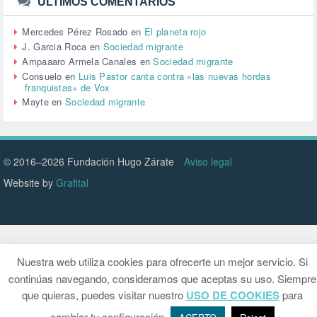
URBANISMO (1)
ÚLTIMOS COMENTARIOS
URBANIZACIÓN (1)
VEJEZ (1)
Mercedes Pérez Rosado
en
El planeta rojo
VENEZUELA (3)
J. Garcia Roca
en
Sociedad migrante
VENEZULA (1)
Ampaaaro Armela Canales
en
Sociedad migrante
VIAJES (1)
Consuelo
en
Luis Pastor canta contra «las nuevas hordas
franquistas» de Vox
VIOLENCIA (2)
Mayte
en
Sociedad migrante
VIOLENCIA DE GÉNERO (223)
VIVIENDA (9)
VOLODIMIR ZELENSKY (1)
© 2016–2026 Fundación Hugo Zárate
Aviso legal
Website by
Grafital
Nuestra web utiliza cookies para ofrecerte un mejor servicio. Si
continúas navegando, consideramos que aceptas su uso. Siempre
que quieras, puedes visitar nuestro
USO DE COOKIES
para
cambiar tu configuración.