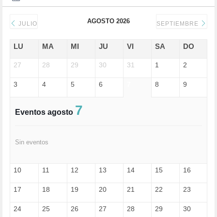
DERECHOS SOCIALES (739)
DICTADURA (1)
AGOSTO 2026
DONALD TRUMP (81)
JULIO
SEPTIEMBRE
ECONOMÍA (322)
EDGAR MORIN (1)
LU
MA
MI
JU
VI
SA
DO
EDUCACIÓN (452)
27
EMIGRACIÓN (4)
28
29
30
31
1
2
EPSTEIN (1)
3
4
5
6
7
8
9
ESPECULACIÓN (2)
EXTREMA-DERECHA (56)
FASCISMO (57)
7
Eventos agosto
FELICIDAD (1)
FEMINISMO (504)
FILOSOFÍA (6)
Sin eventos
FRANCISCO (5)
GENOCIDIO (1)
GUERRA (133)
10
11
12
13
14
15
16
HUGO ZÁRATE (30)
HUMOR (1)
17
18
19
20
21
22
23
I A (2)
IA (1)
24
25
26
27
28
29
30