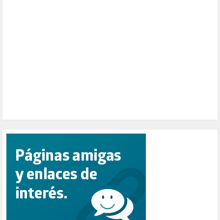
PAZ (2)
PENSIONES (12)
PEPE MUJICA (2)
PESCADORES (1)
POBREZA (2)
POLÍTICA ESPAÑA (1001)
POLÍTICA EUROPA (112)
POLÍTICA INTERNACIONAL (366)
POLÍTICA VALENCIA (357)
POPULISMO (1)
PRIORIDAD NACIONAL (1)
PUERTO DE VALENCIA (1)
RACISMO (1)
REFUGIADOS (127)
RELIGIÓN (114)
REPUBLICA (1)
SALUD (108)
SENSIBILIZACIÓN (576)
SINDICATOS (12)
TERRORISMO (40)
TRABAJO (14)