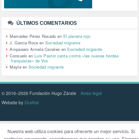
TRANSPORTE (2)
TTIP (6)
TURISMO (12)
URBANISMO (1)
ÚLTIMOS COMENTARIOS
URBANIZACIÓN (1)
VEJEZ (1)
Mercedes Pérez Rosado
en
El planeta rojo
VENEZUELA (3)
J. Garcia Roca
en
Sociedad migrante
VENEZULA (1)
Ampaaaro Armela Canales
en
Sociedad migrante
VIAJES (1)
Consuelo
en
Luis Pastor canta contra «las nuevas hordas
franquistas» de Vox
VIOLENCIA (2)
Mayte
en
Sociedad migrante
VIOLENCIA DE GÉNERO (223)
VIVIENDA (9)
VOLODIMIR ZELENSKY (1)
© 2016–2026 Fundación Hugo Zárate
Aviso legal
Website by
Grafital
Nuestra web utiliza cookies para ofrecerte un mejor servicio. Si
continúas navegando, consideramos que aceptas su uso. Siempre