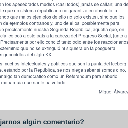
en los apesebrados medios (casi todos) jamás se callan; una d
e que un sistema republicano no garantiza en absoluto la
ciendo que malos ejemplos de ello no solo existen, sino que los
de ejemplos contrarios y, uno de ellos, posiblemente para
 fue precisamente nuestra Segunda República, aquella que, en
ia, colocó a este país a la cabeza del Progreso Social, junto a
recisamente por ello concitó tanto odio entre los reaccionario
exterminio que no se extinguió ni siquiera en la posguerra,
s genocidios del siglo XX.
s muchos intelectuales y políticos que son la punta del iceberg
, estando por la República, se nos niega saber si somos o no,
zar algo tan democrático como un Referendum para saberlo,
na monarquía que nadie ha votado.
Miguel Álvare
jarnos algún comentario?