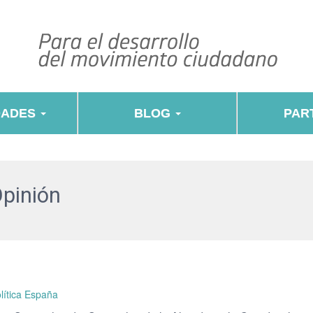
DADES
BLOG
PART
Opinión
lítica España