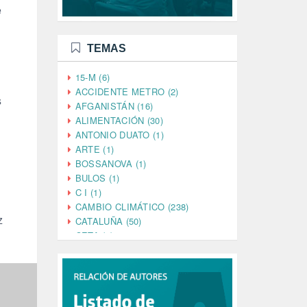
e
TEMAS
15-M (6)
ACCIDENTE METRO (2)
s
AFGANISTÁN (16)
ALIMENTACIÓN (30)
ANTONIO DUATO (1)
ARTE (1)
BOSSANOVA (1)
BULOS (1)
C I (1)
CAMBIO CLIMÁTICO (238)
z
CATALUÑA (50)
CETA (2)
CHINA (4)
CIENCIA (5)
CINE (35)
CIUDADANÍA (633)