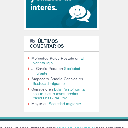
LEÓN XIV (5)
LGTBI (1)
LIBROS (96)
MACHISMO (147)
MEDIOAMBIENTE (186)
MEDIOS DE COMUNICACIÓN
(110)
ÚLTIMOS
MEMORIA HISTÓRICA (232)
COMENTARIOS
MONARQUÍA (26)
MUSICA (19)
Mercedes Pérez Rosado
en
El
NATURALEZA (1)
planeta rojo
PALESTINA (8)
J. Garcia Roca
en
Sociedad
PARTICIPACIÓN CIUDADANA (393)
migrante
PAZ (2)
Ampaaaro Armela Canales
en
Sociedad migrante
PENSIONES (12)
Consuelo
en
Luis Pastor canta
PEPE MUJICA (2)
contra «las nuevas hordas
PESCADORES (1)
franquistas» de Vox
POBREZA (2)
Mayte
en
Sociedad migrante
POLÍTICA ESPAÑA (1001)
POLÍTICA EUROPA (112)
POLÍTICA INTERNACIONAL (367)
POLÍTICA VALENCIA (358)
ebsite by
Grafital
uieras, puedes visitar nuestro
para cambiar tu