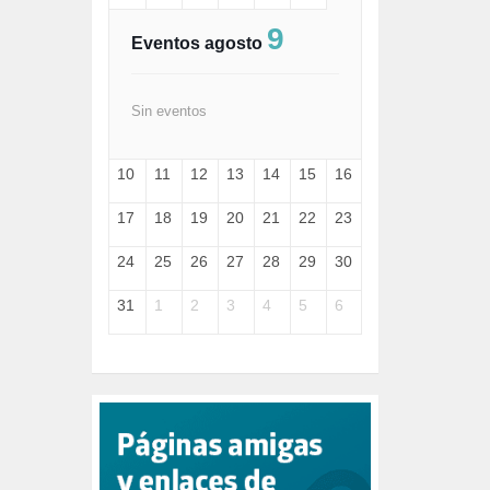
FASCISMO (57)
9
FELICIDAD (1)
Eventos agosto
FEMINISMO (504)
FILOSOFÍA (6)
FRANCISCO (5)
Sin eventos
GENOCIDIO (1)
GUERRA (133)
10
11
12
13
14
15
16
HUGO ZÁRATE (30)
HUMOR (1)
17
18
19
20
21
22
23
I A (2)
IA (1)
24
25
26
27
28
29
30
INDEPENDENCIA (15)
INMIGRACIÓN (145)
31
1
2
3
4
5
6
INTELIGENCIA ARTIFICIAL (1)
INTERNET (1)
ISRAEL (4)
IZQUIERDA (3)
JANE GOODDALL (1)
JAZZ (1)
JÓVENES (28)
JUSTICIA (13)