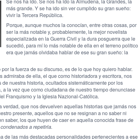
Se nos ha ido. Se nos ha ido la Almudena, la Grandes, la
más grande. Y se ha ido sin ver cumplido su gran sueño:
vivir la Tercera República.
Porque, aunque muchos la conocían, entre otras cosas, por
ser la más notable y, probablemente, la mejor novelista
especializada en la Guerra Civil y la dura posguerra que le
sucedió, para mí lo más notable de ella en el terreno político
era que jamás olvidaba hablar de ese su gran sueño: la
 por la fuerza de su discurso, es de lo que hoy quiero hablar.
 admiraba de ella, el que como historiadora y escritora, nos
de nuestra historia, ocultados sistemáticamente por los
a, a la vez que como ciudadana de nuestro tiempo denunciase
el Franquismo y la Iglesia Nazional-Católica.
a verdad, que nos devuelven aquellas historias que jamás nos
estro presente, aquellos que no se resignan a no saber ni
ren saber, los que huyen de caer en aquella conocida frase de
 condenados a repetirla.
a de las más destacadas personalidades pertenecientes a ese