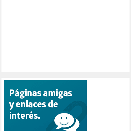
PAZ (2)
PENSIONES (12)
PEPE MUJICA (2)
PESCADORES (1)
POBREZA (2)
POLÍTICA ESPAÑA (1001)
POLÍTICA EUROPA (112)
POLÍTICA INTERNACIONAL (366)
POLÍTICA VALENCIA (357)
POPULISMO (1)
PRIORIDAD NACIONAL (1)
PUERTO DE VALENCIA (1)
RACISMO (1)
REFUGIADOS (127)
RELIGIÓN (114)
REPUBLICA (1)
SALUD (108)
SENSIBILIZACIÓN (576)
SINDICATOS (12)
TERRORISMO (40)
TRABAJO (14)