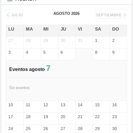
DERECHOS SOCIALES (739)
DICTADURA (1)
AGOSTO 2026
DONALD TRUMP (81)
JULIO
SEPTIEMBRE
ECONOMÍA (322)
EDGAR MORIN (1)
LU
MA
MI
JU
VI
SA
DO
EDUCACIÓN (452)
27
EMIGRACIÓN (4)
28
29
30
31
1
2
EPSTEIN (1)
3
4
5
6
7
8
9
ESPECULACIÓN (2)
EXTREMA-DERECHA (56)
FASCISMO (57)
7
Eventos agosto
FELICIDAD (1)
FEMINISMO (504)
FILOSOFÍA (6)
Sin eventos
FRANCISCO (5)
GENOCIDIO (1)
GUERRA (133)
10
11
12
13
14
15
16
HUGO ZÁRATE (30)
HUMOR (1)
17
18
19
20
21
22
23
I A (2)
IA (1)
24
25
26
27
28
29
30