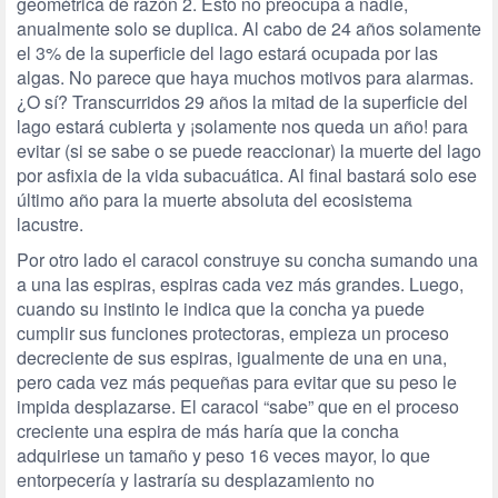
geométrica de razón 2. Esto no preocupa a nadie,
anualmente solo se duplica. Al cabo de 24 años solamente
el 3% de la superficie del lago estará ocupada por las
algas. No parece que haya muchos motivos para alarmas.
¿O sí? Transcurridos 29 años la mitad de la superficie del
lago estará cubierta y ¡solamente nos queda un año! para
evitar (si se sabe o se puede reaccionar) la muerte del lago
por asfixia de la vida subacuática. Al final bastará solo ese
último año para la muerte absoluta del ecosistema
lacustre.
Por otro lado el caracol construye su concha sumando una
a una las espiras, espiras cada vez más grandes. Luego,
cuando su instinto le indica que la concha ya puede
cumplir sus funciones protectoras, empieza un proceso
decreciente de sus espiras, igualmente de una en una,
pero cada vez más pequeñas para evitar que su peso le
impida desplazarse. El caracol “sabe” que en el proceso
creciente una espira de más haría que la concha
adquiriese un tamaño y peso 16 veces mayor, lo que
entorpecería y lastraría su desplazamiento no