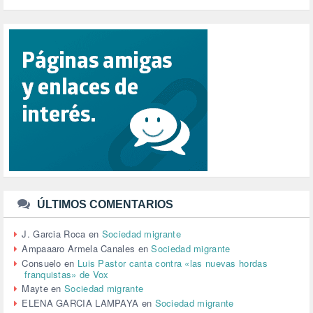
PUERTO DE VALENCIA (1)
RACISMO (1)
REFUGIADOS (127)
RELIGIÓN (114)
REPUBLICA (1)
SALUD (108)
SENSIBILIZACIÓN (576)
SINDICATOS (12)
TERRORISMO (40)
TRABAJO (14)
TRANSPORTE (2)
TTIP (6)
TURISMO (12)
URBANISMO (1)
ÚLTIMOS COMENTARIOS
URBANIZACIÓN (1)
VEJEZ (1)
J. Garcia Roca
en
Sociedad migrante
VENEZUELA (3)
Ampaaaro Armela Canales
en
Sociedad migrante
VENEZULA (1)
Consuelo
en
Luis Pastor canta contra «las nuevas hordas
franquistas» de Vox
VIAJES (1)
Mayte
en
Sociedad migrante
VIOLENCIA (2)
ELENA GARCIA LAMPAYA
en
Sociedad migrante
VIOLENCIA DE GÉNERO (223)