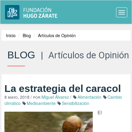
Togg
navi
Inicio
Blog
Artículos de Opinión
BLOG
|
Artículos de Opinión
La estrategia del caracol
8 mayo, 2018
/ por
Miguel Álvarez
/
Alimentación
Cambio
climático
Medioambiente
Sensibilización
El