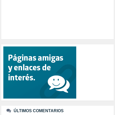
POBREZA (2)
POLÍTICA ESPAÑA (1001)
POLÍTICA EUROPA (112)
POLÍTICA INTERNACIONAL (367)
POLÍTICA VALENCIA (357)
POPULISMO (1)
PRIORIDAD NACIONAL (1)
PUERTO DE VALENCIA (1)
RACISMO (1)
REFUGIADOS (127)
RELIGIÓN (114)
REPUBLICA (1)
SALUD (108)
SENSIBILIZACIÓN (576)
SINDICATOS (12)
TERRORISMO (40)
TRABAJO (14)
TRANSPORTE (2)
TTIP (6)
TURISMO (12)
URBANISMO (1)
ÚLTIMOS COMENTARIOS