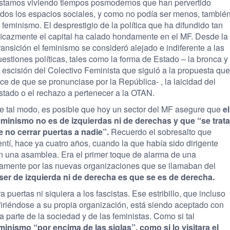
stamos viviendo tiempos posmodernos que han pervertido
odos los espacios sociales, y como no podía ser menos, tambié
l feminismo. El desprestigio de la política que ha difundido tan
ficazmente el capital ha calado hondamente en el MF. Desde la
ransición el feminismo se consideró alejado e indiferente a las
uestiones políticas, tales como la forma de Estado – la bronca y
a escisión del Colectivo Feminista que siguió a la propuesta que
ice de que se pronunciase por la República- , la laicidad del
stado o el rechazo a pertenecer a la OTAN.
e tal modo, es posible que hoy un sector del MF asegure que
el
eminismo no es de izquierdas ni de derechas y que “se trata
e no cerrar puertas a nadie”.
Recuerdo el sobresalto que
entí, hace ya cuatro años, cuando la que había sido dirigente
n una asamblea. Era el primer toque de alarma de una
samente por las nuevas organizaciones que se llamaban del
ser de izquierda ni de derecha es que se es de derecha.
puertas ni siquiera a los fascistas. Ese estribillo, que incluso
 refiriéndose a su propia organización, está siendo aceptado con
 parte de la sociedad y de las feministas. Como si tal
eminismo “por encima de las siglas”, como si lo visitara el