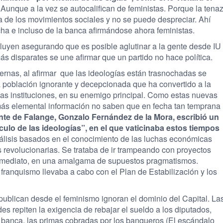
.
Aunque a la vez se autocalifican de feministas. Porque la tena
a de los movimientos sociales y no se puede despreciar. Ahí
cha e incluso de la banca afirmándose ahora feministas.
uyen asegurando que es posible aglutinar a la gente desde IU
s disparates se une afirmar que un partido no hace política.
nas, al afirmar que las ideologías están trasnochadas se
na población ignorante y decepcionada que ha convertido a la
ta las instituciones, en su enemigo principal. Como estas nuevas
a más elemental información no saben que en fecha tan temprana
ente de Falange, Gonzalo Fernández de la Mora, escribió un
sculo de las ideologías”, en el que vaticinaba estos tiempos
lisis basados en el conocimiento de las luchas económicas
revolucionarias. Se trataba de ir trampeando con proyectos
inmediato, en una amalgama de supuestos pragmatismos.
ranquismo llevaba a cabo con el Plan de Estabilización y los
publican desde el feminismo ignoran el dominio del Capital. La
es repiten la exigencia de rebajar el sueldo a los diputados,
a banca, las primas cobradas por los banqueros (El escándalo