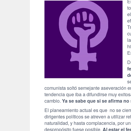
E
t
e
e
T
c
l
h
E
D
f
d
s
comunista soltó semejante aseveración e
tendencia que iba a difundirse muy exito
cambio.
Ya se sabe que si se afirma no 
El planeamiento actual es que no se cierra 
dirigentes políticos se atreven a utilizar
naturalidad, y hasta complacencia, por una
despropósito fuese posible.
Al estar el f