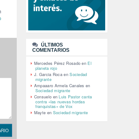
LEÓN XIV (5)
LGTBI (1)
n
LIBROS (96)
o
MACHISMO (147)
MEDIOAMBIENTE (186)
MEDIOS DE COMUNICACIÓN
(110)
ÚLTIMOS
MEMORIA HISTÓRICA (232)
COMENTARIOS
MONARQUÍA (26)
MUSICA (19)
Mercedes Pérez Rosado
en
El
NATURALEZA (1)
planeta rojo
PALESTINA (8)
J. Garcia Roca
en
Sociedad
PARTICIPACIÓN CIUDADANA (392)
migrante
PAZ (2)
Ampaaaro Armela Canales
en
Sociedad migrante
PENSIONES (12)
Consuelo
en
Luis Pastor canta
PEPE MUJICA (2)
contra «las nuevas hordas
PESCADORES (1)
franquistas» de Vox
POBREZA (2)
Mayte
en
Sociedad migrante
POLÍTICA ESPAÑA (1001)
POLÍTICA EUROPA (112)
ARIO
POLÍTICA INTERNACIONAL (367)
POLÍTICA VALENCIA (357)