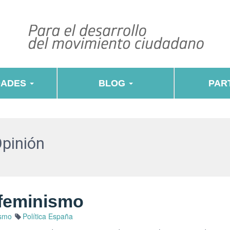
DADES
BLOG
PART
Opinión
 feminismo
smo
Política España