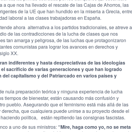
a a que nos ha llevado el rescate de las Cajas de Ahorros, las
rigentes de la UE que han hundido en la miseria a Grecia, entr
edad laboral a las clases trabajadoras en España.
nde ahora alternativa a los partidos tradicionales, se atreve a
udio de las contradicciones de la lucha de clases que nos
ces tan amarga y peligrosa, de las luchas que protagonizaron
itantes comunistas para lograr los avances en derechos y
siglo XX.
an indiferentes y hasta despreciativas de las ideologías
el sacrificio de varias generaciones y que han logrado
 del capitalismo y del Patriarcado en varios países y
de nula preparación teórica y ninguna experiencia de lucha
os tiempos de bienestar, están causando más confusión y
ro pueblo. Asegurando que el feminismo está más allá de las
a y derecha, que cualquiera puede unirse a su proyecto desde el
aciendo política, están repitiendo las consignas fascistas.
anco a uno de sus ministros:
“Mire, haga como yo, no se meta