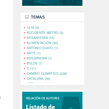
z
TEMAS
15-M (6)
ACCIDENTE METRO (2)
AFGANISTÁN (16)
ALIMENTACIÓN (30)
ANTONIO DUATO (1)
ARTE (1)
BOSSANOVA (1)
BULOS (1)
C I (1)
CAMBIO CLIMÁTICO (238)
CATALUÑA (50)
CETA (2)
CHINA (4)
CIENCIA (5)
s
CINE (35)
CIUDADANÍA (633)