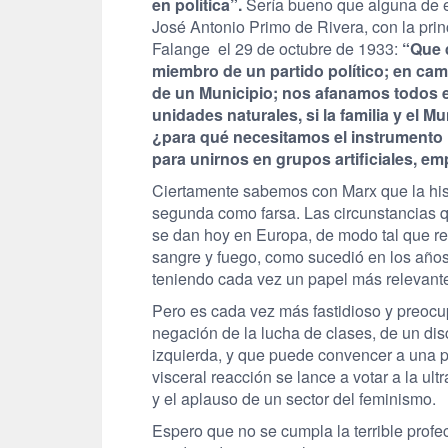
en política”.
Sería bueno que alguna de es
José Antonio Primo de Rivera, con la prin
Falange el 29 de octubre de 1933:
“
Que 
miembro de un partido político; en ca
de un Municipio; nos afanamos todos en
unidades naturales, si la familia y el M
¿para qué necesitamos el instrumento in
para unirnos en grupos artificiales, e
Ciertamente sabemos con Marx que la hist
segunda como farsa. Las circunstancias qu
se dan hoy en Europa, de modo tal que 
sangre y fuego, como sucedió en los años
teniendo cada vez un papel más relevante 
Pero es cada vez más fastidioso y preocup
negación de la lucha de clases, de un disc
izquierda, y que puede convencer a una p
visceral reacción se lance a votar a la ul
y el aplauso de un sector del feminismo.
Espero que no se cumpla la terrible profe