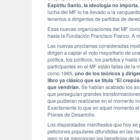
Espíritu Santo, la ideología no importa
lucha del MF lo ha llevado a la vanguardi
tenemos a dirigentes de partidos de dere
Esas nuevas organizaciones del MF concl
hasta la Fundación Francisco Franco. A má
Las nuevas proclamas consideradas moder
dirigen a captar el voto mayoritario de u
política, los políticos, los partidos y has
participantes en el MF están faltas de l
como 1965,
uno de los teóricos y dirig
libro ya clásico que se titula “El crepú
que vendrían.
Se habían acabado los aná
que perseguían grandes transformaciones 
que pudieran realizarse en el momento 
Exactamente lo que en aquel momento el f
Planes de Desarrollo.
Los disparatados manifiestos que hoy se 
peticiones populares difundidas en las red
pero ni se mencionan los beneficios de l