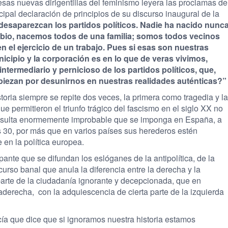
as nuevas dirigentillas del feminismo leyera las proclamas de
cipal declaración de principios de su discurso inaugural de la
desaparezcan los partidos políticos. Nadie ha nacido nunc
mbio, nacemos todos de una familia; somos todos vecinos
 el ejercicio de un trabajo. Pues si esas son nuestras
unicipio y la corporación es en lo que de veras vivimos,
termediario y pernicioso de los partidos políticos, que,
mpiezan por desunirnos en nuestras realidades auténticas?”
oria siempre se repite dos veces, la primera como tragedia y la
e permitieron el triunfo trágico del fascismo en el siglo XX no
resulta enormemente improbable que se imponga en España, a
 30, por más que en varios países sus herederos estén
en la política europea.
ante que se difundan los eslóganes de la antipolítica, de la
urso banal que anula la diferencia entre la derecha y la
arte de la ciudadanía ignorante y decepcionada, que en
traderecha, con la adquiescencia de cierta parte de la izquierda
cía que dice que si ignoramos nuestra historia estamos