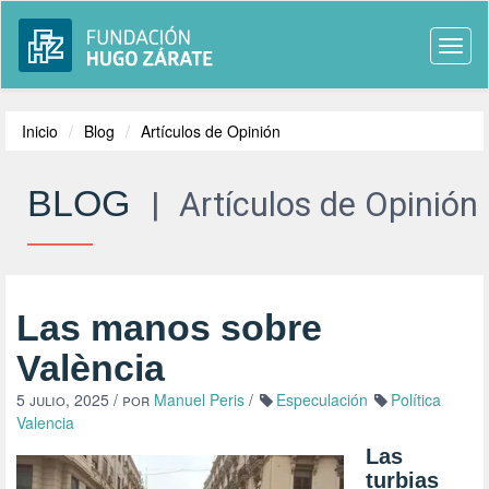
Togg
navi
Inicio
Blog
Artículos de Opinión
BLOG
|
Artículos de Opinión
Las manos sobre
València
5 julio, 2025
/ por
Manuel Peris
/
Especulación
Política
Valencia
Las
turbias