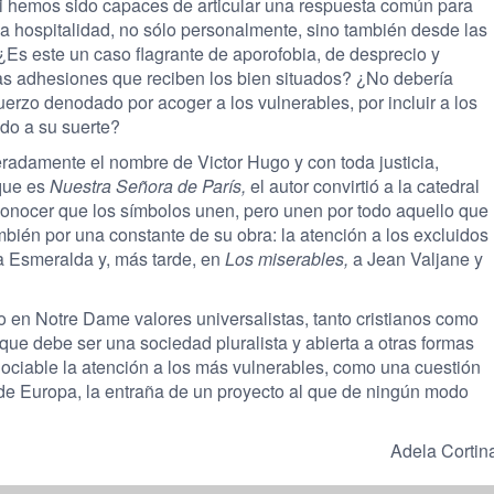
i hemos sido capaces de articular una respuesta común para
e la hospitalidad, no sólo personalmente, sino también desde las
¿Es este un caso flagrante de aporofobia, de desprecio y
las adhesiones que reciben los bien situados? ¿No debería
uerzo denodado por acoger a los vulnerables, por incluir a los
ado a su suerte?
eradamente el nombre de Victor Hugo y con toda justicia,
que es
Nuestra Señora de París,
el autor convirtió a la catedral
econocer que los símbolos unen, pero unen por todo aquello que
mbién por una constante de su obra: la atención a los excluidos
a Esmeralda y, más tarde, en
Los miserables,
a Jean Valjane y
ndo en Notre Dame valores universalistas, tanto cristianos como
o que debe ser una sociedad pluralista y abierta a otras formas
gociable la atención a los más vulnerables, como una cuestión
 de Europa, la entraña de un proyecto al que de ningún modo
Adela Cortin