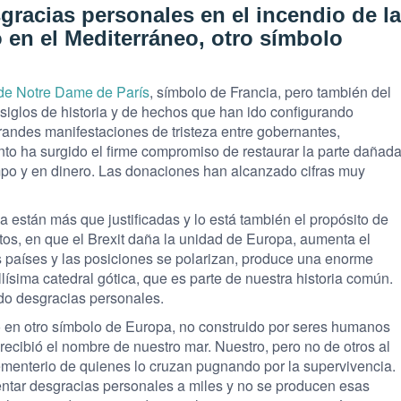
racias personales en el incendio de la
io en el Mediterráneo, otro símbolo
 de Notre Dame de París
, símbolo de Francia, pero también del
e siglos de historia y de hechos que han ido configurando
andes manifestaciones de tristeza entre gobernantes,
nto ha surgido el firme compromiso de restaurar la parte dañad
empo y en dinero. Las donaciones han alcanzado cifras muy
 están más que justificadas y lo está también el propósito de
os, en que el Brexit daña la unidad de Europa, aumenta el
s países y las posiciones se polarizan, produce una enorme
llísima catedral gótica, que es parte de nuestra historia común.
do desgracias personales.
io en otro símbolo de Europa, no construido por seres humanos
recibió el nombre de nuestro mar. Nuestro, pero no de otros al
ementerio de quienes lo cruzan pugnando por la supervivencia.
ntar desgracias personales a miles y no se producen esas