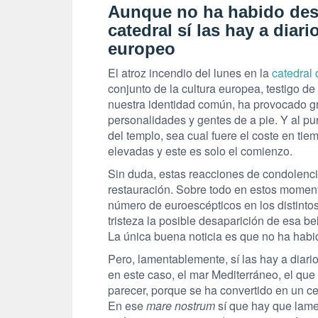
Aunque no ha habido desg
catedral sí las hay a diar
europeo
El atroz incendio del lunes en la
catedral
conjunto de la cultura europea, testigo d
nuestra identidad común, ha provocado gr
personalidades y gentes de a pie. Y al pu
del templo, sea cual fuere el coste en ti
elevadas y este es solo el comienzo.
Sin duda, estas reacciones de condolencia
restauración. Sobre todo en estos moment
número de euroescépticos en los distinto
tristeza la posible desaparición de esa be
La única buena noticia es que no ha habi
Pero, lamentablemente, sí las hay a diar
en este caso, el mar Mediterráneo, el que 
parecer, porque se ha convertido en un c
En ese
mare nostrum
sí que hay que lame