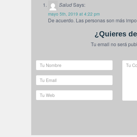
Salud
Says:
mayo 5th, 2019 at 4:22 pm
De acuerdo. Las personas son más importa
¿Quieres de
Tu email no será pub