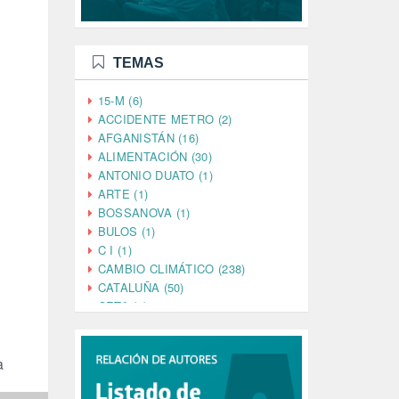
TEMAS
15-M (6)
ACCIDENTE METRO (2)
AFGANISTÁN (16)
ALIMENTACIÓN (30)
ANTONIO DUATO (1)
ARTE (1)
BOSSANOVA (1)
BULOS (1)
C I (1)
CAMBIO CLIMÁTICO (238)
CATALUÑA (50)
CETA (2)
CHINA (4)
CIENCIA (5)
CINE (35)
a
CIUDADANÍA (633)