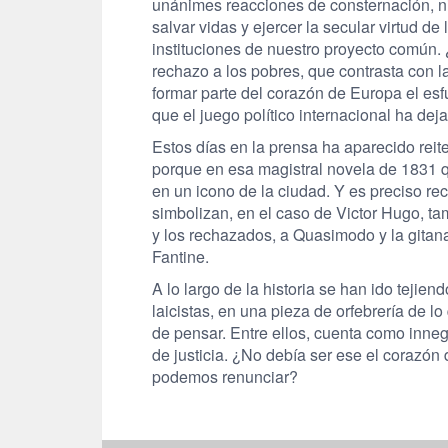
unánimes reacciones de consternación, n
salvar vidas y ejercer la secular virtud d
instituciones de nuestro proyecto común. 
rechazo a los pobres, que contrasta con 
formar parte del corazón de Europa el esf
que el juego político internacional ha dej
Estos días en la prensa ha aparecido reit
porque en esa magistral novela de 1831 
en un icono de la ciudad. Y es preciso r
simbolizan, en el caso de Victor Hugo, ta
y los rechazados, a Quasimodo y la gitan
Fantine.
A lo largo de la historia se han ido tejie
laicistas, en una pieza de orfebrería de l
de pensar. Entre ellos, cuenta como inne
de justicia. ¿No debía ser ese el corazón
podemos renunciar?