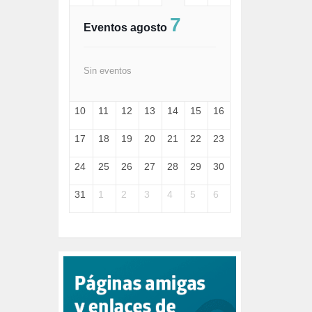
FASCISMO (57)
7
FELICIDAD (1)
Eventos agosto
FEMINISMO (504)
FILOSOFÍA (6)
FRANCISCO (5)
Sin eventos
GENOCIDIO (1)
GUERRA (133)
10
11
12
13
14
15
16
HUGO ZÁRATE (30)
HUMOR (1)
17
18
19
20
21
22
23
I A (2)
IA (1)
24
25
26
27
28
29
30
INDEPENDENCIA (15)
INMIGRACIÓN (145)
31
1
2
3
4
5
6
INTELIGENCIA ARTIFICIAL (1)
INTERNET (1)
ISRAEL (4)
IZQUIERDA (3)
JANE GOODDALL (1)
JAZZ (1)
JÓVENES (28)
JUSTICIA (13)