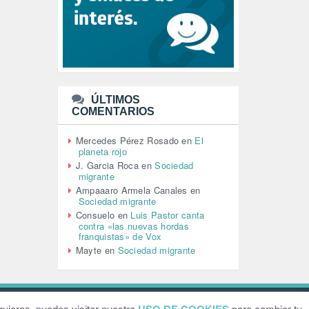
LEÓN XIV (5)
LGTBI (1)
LIBROS (96)
MACHISMO (147)
MEDIOAMBIENTE (186)
MEDIOS DE COMUNICACIÓN
(110)
ÚLTIMOS
MEMORIA HISTÓRICA (232)
COMENTARIOS
MONARQUÍA (26)
MUSICA (19)
Mercedes Pérez Rosado
en
El
NATURALEZA (1)
planeta rojo
PALESTINA (8)
J. Garcia Roca
en
Sociedad
PARTICIPACIÓN CIUDADANA (392)
migrante
PAZ (2)
Ampaaaro Armela Canales
en
Sociedad migrante
PENSIONES (12)
Consuelo
en
Luis Pastor canta
PEPE MUJICA (2)
contra «las nuevas hordas
PESCADORES (1)
franquistas» de Vox
POBREZA (2)
Mayte
en
Sociedad migrante
POLÍTICA ESPAÑA (1001)
POLÍTICA EUROPA (112)
POLÍTICA INTERNACIONAL (367)
POLÍTICA VALENCIA (357)
ebsite by
Grafital
uieras, puedes visitar nuestro
para cambiar tu