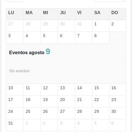
ECONOMÍA (322)
EDGAR MORIN (1)
LU
MA
MI
JU
VI
SA
DO
EDUCACIÓN (452)
27
EMIGRACIÓN (4)
28
29
30
31
1
2
EPSTEIN (1)
3
4
5
6
7
8
9
ESPECULACIÓN (2)
EXTREMA-DERECHA (56)
FASCISMO (57)
9
Eventos agosto
FELICIDAD (1)
FEMINISMO (504)
FILOSOFÍA (6)
Sin eventos
FRANCISCO (5)
GENOCIDIO (1)
GUERRA (133)
10
11
12
13
14
15
16
HUGO ZÁRATE (30)
HUMOR (1)
17
18
19
20
21
22
23
I A (2)
IA (1)
24
25
26
27
28
29
30
INDEPENDENCIA (15)
INMIGRACIÓN (145)
31
1
2
3
4
5
6
INTELIGENCIA ARTIFICIAL (1)