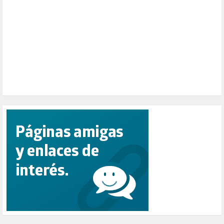
PEPE MUJICA (2)
PESCADORES (1)
POBREZA (2)
POLÍTICA ESPAÑA (1001)
POLÍTICA EUROPA (112)
POLÍTICA INTERNACIONAL (367)
POLÍTICA VALENCIA (357)
POPULISMO (1)
PRIORIDAD NACIONAL (1)
PUERTO DE VALENCIA (1)
RACISMO (1)
REFUGIADOS (127)
RELIGIÓN (114)
REPUBLICA (1)
SALUD (108)
SENSIBILIZACIÓN (576)
SINDICATOS (12)
TERRORISMO (40)
TRABAJO (14)
TRANSPORTE (2)
TTIP (6)
TURISMO (12)