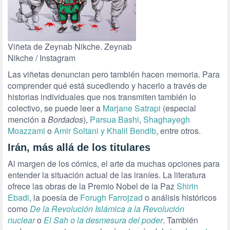
Viñeta de Zeynab Nikche. Zeynab
Nikche / Instagram
Las viñetas denuncian pero también hacen memoria. Para
comprender qué está sucediendo y hacerlo a través de
historias individuales que nos transmiten también lo
colectivo, se puede leer a
Marjane Satrapi
(especial
mención a
Bordados
),
Parsua Bashi
,
Shaghayegh
Moazzami
o
Amir Soltani y Khalil Bendib
, entre otros.
Irán, más allá de los titulares
Al margen de los cómics, el arte da muchas opciones para
entender la situación actual de las iraníes. La literatura
ofrece las obras de la Premio Nobel de la Paz
Shirin
Ebadi
, la poesía de
Forugh Farrojzad
o análisis históricos
como
De la Revolución Islámica a la Revolución
nuclear
o
El Sah o la desmesura del poder
. También