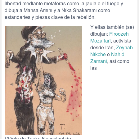
libertad mediante metáforas como la jaula o el fuego y
dibuja a Mahsa Amini y a Nika Shakarami como
estandartes y piezas clave de la rebelión.
Y ellas también (se)
dibujan:
Firoozeh
Mozaffari
, activista
desde Irán,
Zeynab
Nikche
o
Nahid
Zamani
, así como
las
Viñeta de Touka Neyestani de