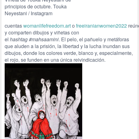
principios de octubre. Touka
Neyestani / Instagram
cuentas
womanlifefreedom.art
o
freeiranianwomen2022
reún
y comparten dibujos y viñetas con
el
hashtag
#mahsaamini
. El pelo, el pañuelo y metáforas
que aluden a la prisión, la libertad y la lucha inundan sus
dibujos, donde los colores verde, blanco y, especialmente,
el rojo, se funden en una única reivindicación.