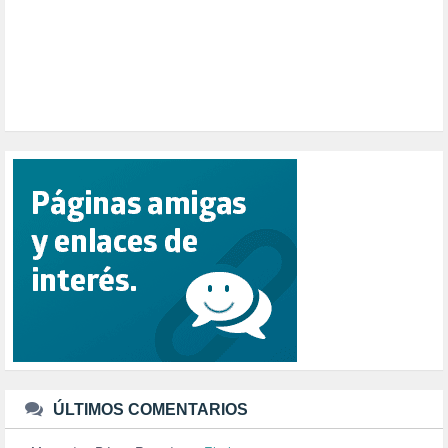
POLÍTICA ESPAÑA (1001)
POLÍTICA EUROPA (112)
POLÍTICA INTERNACIONAL (367)
POLÍTICA VALENCIA (357)
POPULISMO (1)
PRIORIDAD NACIONAL (1)
PUERTO DE VALENCIA (1)
RACISMO (1)
REFUGIADOS (127)
RELIGIÓN (114)
REPUBLICA (1)
SALUD (108)
SENSIBILIZACIÓN (576)
SINDICATOS (12)
TERRORISMO (40)
TRABAJO (14)
TRANSPORTE (2)
TTIP (6)
TURISMO (12)
URBANISMO (1)
ÚLTIMOS COMENTARIOS
URBANIZACIÓN (1)