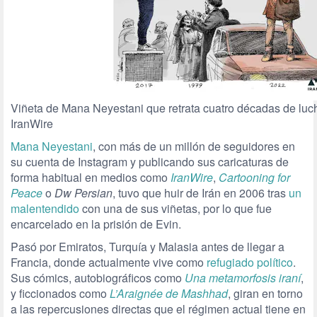
Viñeta de Mana Neyestani que retrata cuatro décadas de lucha
IranWire
Mana Neyestani
, con más de un millón de seguidores en
su cuenta de Instagram y publicando sus caricaturas de
forma habitual en medios como
IranWire
,
Cartooning for
Peace
o
Dw Persian
, tuvo que huir de Irán en 2006 tras
un
malentendido
con una de sus viñetas, por lo que fue
encarcelado en la prisión de Evin.
Pasó por Emiratos, Turquía y Malasia antes de llegar a
Francia, donde actualmente vive como
refugiado político
.
Sus cómics, autobiográficos como
Una metamorfosis iraní
,
y ficcionados como
L’Araignée de Mashhad
, giran en torno
a las repercusiones directas que el régimen actual tiene en