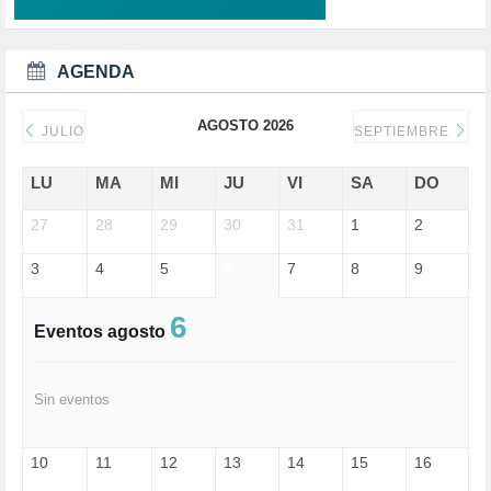
DEMOCRAIA (1)
DEPORTE (3)
DEPORTES (2)
AGENDA
DERECHOS SOCIALES (739)
DICTADURA (1)
AGOSTO 2026
DONALD TRUMP (81)
JULIO
SEPTIEMBRE
ECONOMÍA (322)
EDGAR MORIN (1)
LU
MA
MI
JU
VI
SA
DO
EDUCACIÓN (452)
27
EMIGRACIÓN (4)
28
29
30
31
1
2
EPSTEIN (1)
3
4
5
6
7
8
9
ESPECULACIÓN (2)
EXTREMA-DERECHA (56)
FASCISMO (57)
6
Eventos agosto
FELICIDAD (1)
FEMINISMO (504)
FILOSOFÍA (6)
Sin eventos
FRANCISCO (5)
GENOCIDIO (1)
GUERRA (133)
10
11
12
13
14
15
16
HUGO ZÁRATE (30)