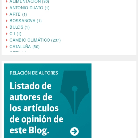
ALIMENTACIÓN (30)
ANTONIO DUATO (1)
ARTE (1)
BOSSANOVA (1)
BULOS (1)
C I (1)
CAMBIO CLIMÁTICO (237)
CATALUÑA (50)
CETA (2)
CHINA (4)
CIENCIA (5)
CINE (35)
CIUDADANÍA (633)
COMPROMISO (2)
CONFERENCIA (1)
CONSUMO (1)
CORONAVIRUS (155)
CORRUPCIÓN (215)
CULTURA (704)
DANA (78)
DD.HH. (1)
DEMOCRACIA (1)