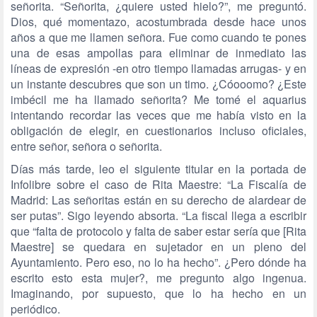
señorita. “Señorita, ¿quiere usted hielo?”, me preguntó.
Dios, qué momentazo, acostumbrada desde hace unos
años a que me llamen señora. Fue como cuando te pones
una de esas ampollas para eliminar de inmediato las
líneas de expresión -en otro tiempo llamadas arrugas- y en
un instante descubres que son un timo. ¿Cóooomo?
¿Este
imbécil me ha llamado señorita? Me tomé el aquarius
intentando recordar las veces que me había visto en la
obligación de elegir, en cuestionarios incluso oficiales,
entre señor, señora o señorita.
Días más tarde, leo el siguiente titular en la portada de
Infolibre sobre el caso de Rita Maestre: “La Fiscalía de
Madrid: Las señoritas están en su derecho de alardear de
ser putas”. Sigo leyendo absorta. “La fiscal llega a escribir
que “falta de protocolo y falta de saber estar sería que [Rita
Maestre] se quedara en sujetador en un pleno del
Ayuntamiento. Pero eso, no lo ha hecho”. ¿Pero dónde ha
escrito esto esta mujer?, me pregunto algo ingenua.
Imaginando, por supuesto, que lo ha hecho en un
periódico.