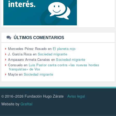
SINDICATOS (12)
TERRORISMO (40)
TRABAJO (14)
TRANSPORTE (2)
TTIP (6)
TURISMO (12)
URBANISMO (1)
ÚLTIMOS COMENTARIOS
URBANIZACIÓN (1)
VEJEZ (1)
Mercedes Pérez Rosado
en
El planeta rojo
VENEZUELA (3)
J. Garcia Roca
en
Sociedad migrante
VENEZULA (1)
Ampaaaro Armela Canales
en
Sociedad migrante
VIAJES (1)
Consuelo
en
Luis Pastor canta contra «las nuevas hordas
franquistas» de Vox
VIOLENCIA (2)
Mayte
en
Sociedad migrante
VIOLENCIA DE GÉNERO (223)
VIVIENDA (9)
VOLODIMIR ZELENSKY (1)
© 2016–2026 Fundación Hugo Zárate
Aviso legal
Website by
Grafital