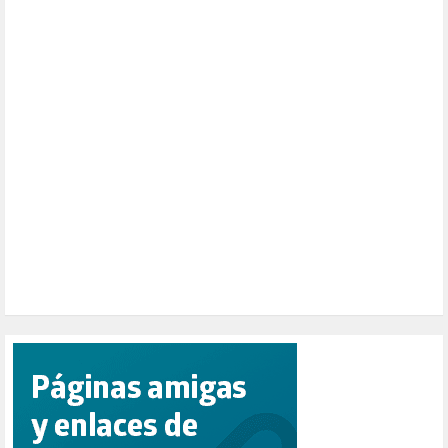
MUSICA (19)
NATURALEZA (1)
PALESTINA (8)
PARTICIPACIÓN CIUDADANA (392)
PAZ (2)
PENSIONES (12)
PEPE MUJICA (2)
PESCADORES (1)
POBREZA (2)
POLÍTICA ESPAÑA (1001)
POLÍTICA EUROPA (112)
POLÍTICA INTERNACIONAL (366)
POLÍTICA VALENCIA (357)
POPULISMO (1)
PRIORIDAD NACIONAL (1)
PUERTO DE VALENCIA (1)
RACISMO (1)
REFUGIADOS (127)
RELIGIÓN (114)
REPUBLICA (1)
SALUD (108)
SENSIBILIZACIÓN (576)