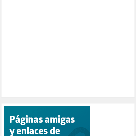
MUSICA (19)
NATURALEZA (1)
PALESTINA (8)
PARTICIPACIÓN CIUDADANA (393)
PAZ (2)
PENSIONES (12)
PEPE MUJICA (2)
PESCADORES (1)
POBREZA (2)
POLÍTICA ESPAÑA (1001)
POLÍTICA EUROPA (112)
POLÍTICA INTERNACIONAL (367)
POLÍTICA VALENCIA (358)
POPULISMO (1)
PRIORIDAD NACIONAL (1)
PUERTO DE VALENCIA (1)
RACISMO (1)
REFUGIADOS (127)
RELIGIÓN (114)
REPUBLICA (1)
SALUD (108)