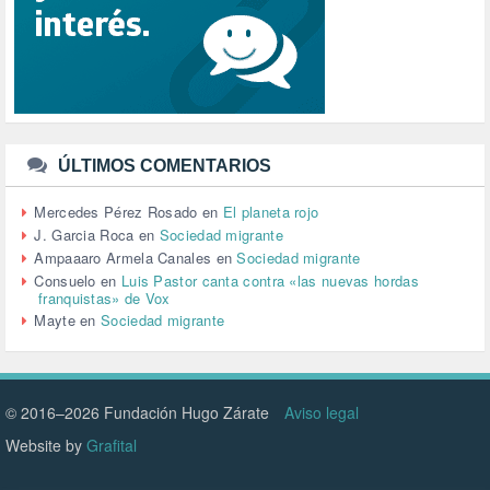
SENSIBILIZACIÓN (576)
SINDICATOS (12)
TERRORISMO (40)
TRABAJO (14)
TRANSPORTE (3)
TTIP (6)
TURISMO (12)
URBANISMO (1)
ÚLTIMOS COMENTARIOS
URBANIZACIÓN (1)
VEJEZ (1)
Mercedes Pérez Rosado
en
El planeta rojo
VENEZUELA (3)
J. Garcia Roca
en
Sociedad migrante
VENEZULA (1)
Ampaaaro Armela Canales
en
Sociedad migrante
VIAJES (1)
Consuelo
en
Luis Pastor canta contra «las nuevas hordas
franquistas» de Vox
VIOLENCIA (2)
Mayte
en
Sociedad migrante
VIOLENCIA DE GÉNERO (223)
VIVIENDA (9)
VOLODIMIR ZELENSKY (1)
© 2016–2026 Fundación Hugo Zárate
Aviso legal
Website by
Grafital