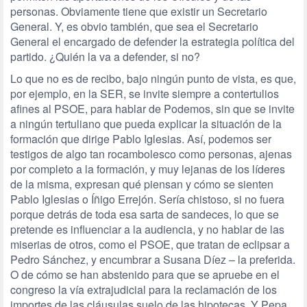
personas. Obviamente tiene que existir un Secretario
General. Y, es obvio también, que sea el Secretario
General el encargado de defender la estrategia política del
partido. ¿Quién la va a defender, si no?
Lo que no es de recibo, bajo ningún punto de vista, es que,
por ejemplo, en la SER, se invite siempre a contertulios
afines al PSOE, para hablar de Podemos, sin que se invite
a ningún tertuliano que pueda explicar la situación de la
formación que dirige Pablo Iglesias. Así, podemos ser
testigos de algo tan rocambolesco como personas, ajenas
por completo a la formación, y muy lejanas de los líderes
de la misma, expresan qué piensan y cómo se sienten
Pablo Iglesias o Íñigo Errejón. Sería chistoso, si no fuera
porque detrás de toda esa sarta de sandeces, lo que se
pretende es influenciar a la audiencia, y no hablar de las
miserias de otros, como el PSOE, que tratan de eclipsar a
Pedro Sánchez, y encumbrar a Susana Díez – la preferida.
O de cómo se han abstenido para que se apruebe en el
congreso la vía extrajudicial para la reclamación de los
importes de las cláusulas suelo de las hipotecas. Y Pepa