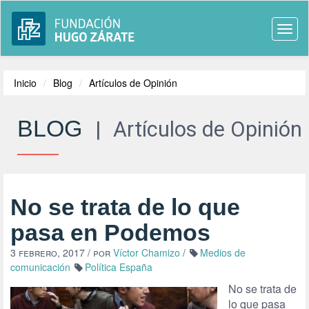
Togg
navi
Inicio
Blog
Artículos de Opinión
BLOG
|
Artículos de Opinión
No se trata de lo que
pasa en Podemos
3 febrero, 2017
/ por
Víctor Chamizo
/
Medios de
comunicación
Política España
No se trata de
lo que pasa