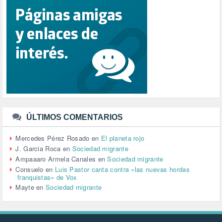
REFUGIADOS (127)
RELIGIÓN (114)
REPUBLICA (1)
SALUD (108)
SENSIBILIZACIÓN (576)
SINDICATOS (12)
TERRORISMO (40)
TRABAJO (14)
TRANSPORTE (2)
TTIP (6)
TURISMO (12)
URBANISMO (1)
ÚLTIMOS COMENTARIOS
URBANIZACIÓN (1)
VEJEZ (1)
Mercedes Pérez Rosado
en
El planeta rojo
VENEZUELA (3)
J. Garcia Roca
en
Sociedad migrante
VENEZULA (1)
Ampaaaro Armela Canales
en
Sociedad migrante
VIAJES (1)
Consuelo
en
Luis Pastor canta contra «las nuevas hordas
franquistas» de Vox
VIOLENCIA (2)
Mayte
en
Sociedad migrante
VIOLENCIA DE GÉNERO (223)
VIVIENDA (9)
VOLODIMIR ZELENSKY (1)