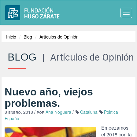
Togg
navi
Inicio
Blog
Artículos de Opinión
BLOG
|
Artículos de Opinión
Nuevo año, viejos
problemas.
8 enero, 2018
/ por
Ana Noguera
/
Cataluña
Política
España
Empezamos
el 2018 con la