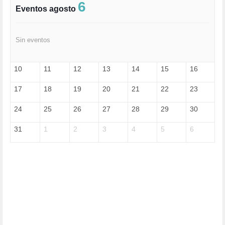
FASCISMO (57)
6
Eventos agosto
FELICIDAD (1)
FEMINISMO (504)
FILOSOFÍA (6)
Sin eventos
FRANCISCO (5)
GENOCIDIO (1)
GUERRA (133)
10
11
12
13
14
15
16
HUGO ZÁRATE (30)
HUMOR (1)
17
18
19
20
21
22
23
I A (2)
IA (1)
24
25
26
27
28
29
30
INDEPENDENCIA (15)
INMIGRACIÓN (144)
31
1
2
3
4
5
6
INTELIGENCIA ARTIFICIAL (1)
INTERNET (1)
ISRAEL (4)
IZQUIERDA (3)
JANE GOODDALL (1)
JAZZ (1)
JÓVENES (28)
JUSTICIA (13)
LEÓN XIV (5)