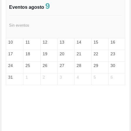
FASCISMO (57)
9
Eventos agosto
FELICIDAD (1)
FEMINISMO (504)
FILOSOFÍA (6)
Sin eventos
FRANCISCO (5)
GENOCIDIO (1)
GUERRA (133)
10
11
12
13
14
15
16
HUGO ZÁRATE (30)
HUMOR (1)
17
18
19
20
21
22
23
I A (2)
IA (1)
24
25
26
27
28
29
30
INDEPENDENCIA (15)
INMIGRACIÓN (145)
31
1
2
3
4
5
6
INTELIGENCIA ARTIFICIAL (1)
INTERNET (1)
ISRAEL (4)
IZQUIERDA (3)
JANE GOODDALL (1)
JAZZ (1)
JÓVENES (28)
JUSTICIA (13)