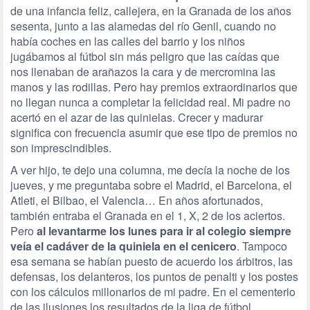
de una infancia feliz, callejera, en la Granada de los años
sesenta, junto a las alamedas del río Genil, cuando no
había coches en las calles del barrio y los niños
jugábamos al fútbol sin más peligro que las caídas que
nos llenaban de arañazos la cara y de mercromina las
manos y las rodillas. Pero hay premios extraordinarios que
no llegan nunca a completar la felicidad real. Mi padre no
acertó en el azar de las quinielas. Crecer y madurar
significa con frecuencia asumir que ese tipo de premios no
son imprescindibles.
A ver hijo, te dejo una columna, me decía la noche de los
jueves, y me preguntaba sobre el Madrid, el Barcelona, el
Atleti, el Bilbao, el Valencia… En años afortunados,
también entraba el Granada en el 1, X, 2 de los aciertos.
Pero
al levantarme los lunes para ir al colegio siempre
veía el cadáver de la quiniela en el cenicero
. Tampoco
esa semana se habían puesto de acuerdo los árbitros, las
defensas, los delanteros, los puntos de penalti y los postes
con los cálculos millonarios de mi padre. En el cementerio
de las ilusiones los resultados de la liga de fútbol