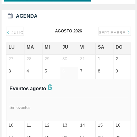
DEMOCRAIA (1)
DEPORTE (3)
DEPORTES (2)
AGENDA
DERECHOS SOCIALES (739)
DICTADURA (1)
AGOSTO 2026
DONALD TRUMP (81)
JULIO
SEPTIEMBRE
ECONOMÍA (322)
EDGAR MORIN (1)
LU
MA
MI
JU
VI
SA
DO
EDUCACIÓN (452)
27
EMIGRACIÓN (4)
28
29
30
31
1
2
EPSTEIN (1)
3
4
5
6
7
8
9
ESPECULACIÓN (2)
EXTREMA-DERECHA (56)
FASCISMO (57)
6
Eventos agosto
FELICIDAD (1)
FEMINISMO (504)
FILOSOFÍA (6)
Sin eventos
FRANCISCO (5)
GENOCIDIO (1)
GUERRA (133)
10
11
12
13
14
15
16
HUGO ZÁRATE (30)
HUMOR (1)