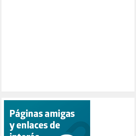
NATURALEZA (1)
PALESTINA (8)
PARTICIPACIÓN CIUDADANA (392)
PAZ (2)
PENSIONES (12)
PEPE MUJICA (2)
PESCADORES (1)
POBREZA (2)
POLÍTICA ESPAÑA (1001)
POLÍTICA EUROPA (112)
POLÍTICA INTERNACIONAL (366)
POLÍTICA VALENCIA (357)
POPULISMO (1)
PRIORIDAD NACIONAL (1)
PUERTO DE VALENCIA (1)
RACISMO (1)
REFUGIADOS (127)
RELIGIÓN (114)
REPUBLICA (1)
SALUD (108)
SENSIBILIZACIÓN (576)