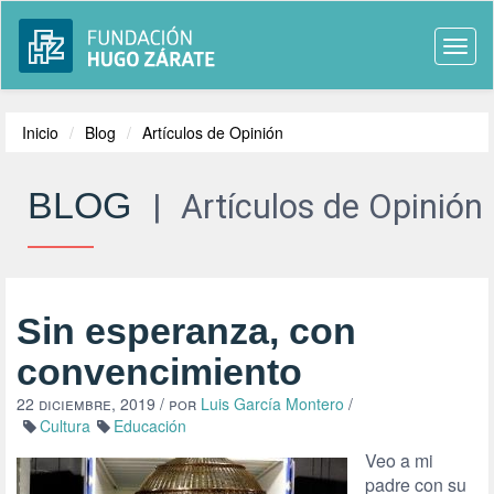
Togg
navi
Inicio
Blog
Artículos de Opinión
BLOG
|
Artículos de Opinión
Sin esperanza, con
convencimiento
22 diciembre, 2019
/ por
Luis García Montero
/
Cultura
Educación
Veo a mi
padre con su