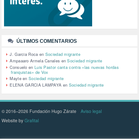
SINDICATOS (12)
TERRORISMO (40)
TRABAJO (14)
TRANSPORTE (2)
TTIP (6)
TURISMO (12)
URBANISMO (1)
ÚLTIMOS COMENTARIOS
URBANIZACIÓN (1)
VEJEZ (1)
J. Garcia Roca
en
Sociedad migrante
VENEZUELA (3)
Ampaaaro Armela Canales
en
Sociedad migrante
VENEZULA (1)
Consuelo
en
Luis Pastor canta contra «las nuevas hordas
franquistas» de Vox
VIAJES (1)
Mayte
en
Sociedad migrante
VIOLENCIA (2)
ELENA GARCIA LAMPAYA
en
Sociedad migrante
VIOLENCIA DE GÉNERO (223)
VIVIENDA (9)
VOLODIMIR ZELENSKY (1)
© 2016–2026 Fundación Hugo Zárate
Aviso legal
Website by
Grafital