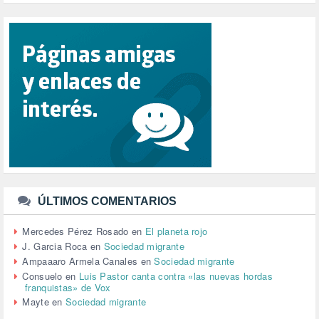
PUERTO DE VALENCIA (1)
RACISMO (1)
REFUGIADOS (127)
RELIGIÓN (114)
REPUBLICA (1)
SALUD (108)
SENSIBILIZACIÓN (576)
SINDICATOS (12)
TERRORISMO (40)
TRABAJO (14)
TRANSPORTE (2)
TTIP (6)
TURISMO (12)
URBANISMO (1)
ÚLTIMOS COMENTARIOS
URBANIZACIÓN (1)
VEJEZ (1)
Mercedes Pérez Rosado
en
El planeta rojo
VENEZUELA (3)
J. Garcia Roca
en
Sociedad migrante
VENEZULA (1)
Ampaaaro Armela Canales
en
Sociedad migrante
VIAJES (1)
Consuelo
en
Luis Pastor canta contra «las nuevas hordas
franquistas» de Vox
VIOLENCIA (2)
Mayte
en
Sociedad migrante
VIOLENCIA DE GÉNERO (223)