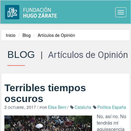
Togg
navi
Inicio
Blog
Artículos de Opinión
BLOG
|
Artículos de Opinión
Terribles tiempos
oscuros
2 octubre, 2017
/ por
Elisa Beni
/
Cataluña
Política España
No, así no. No
tendrás mi
aquiescencia