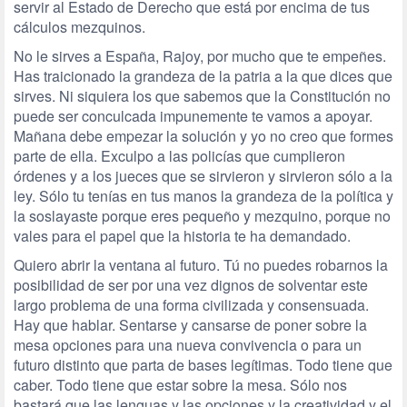
servir al Estado de Derecho que está por encima de tus
cálculos mezquinos.
No le sirves a España, Rajoy, por mucho que te empeñes.
Has traicionado la grandeza de la patria a la que dices que
sirves. Ni siquiera los que sabemos que la Constitución no
puede ser conculcada impunemente te vamos a apoyar.
Mañana debe empezar la solución y yo no creo que formes
parte de ella. Exculpo a las policías que cumplieron
órdenes y a los jueces que se sirvieron y sirvieron sólo a la
ley. Sólo tu tenías en tus manos la grandeza de la política y
la soslayaste porque eres pequeño y mezquino, porque no
vales para el papel que la historia te ha demandado.
Quiero abrir la ventana al futuro. Tú no puedes robarnos la
posibilidad de ser por una vez dignos de solventar este
largo problema de una forma civilizada y consensuada.
Hay que hablar. Sentarse y cansarse de poner sobre la
mesa opciones para una nueva convivencia o para un
futuro distinto que parta de bases legítimas. Todo tiene que
caber. Todo tiene que estar sobre la mesa. Sólo nos
bastará que las lenguas y las opciones y la creatividad y el