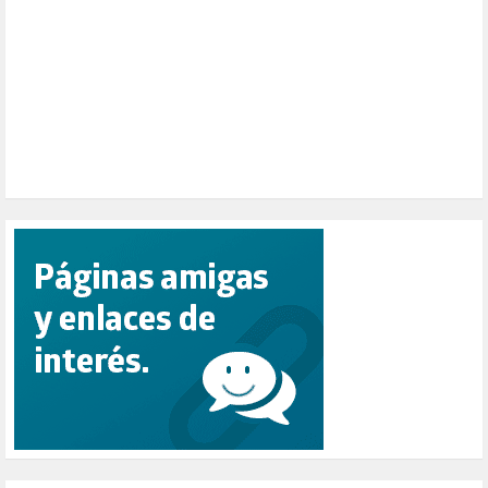
PESCADORES (1)
POBREZA (2)
POLÍTICA ESPAÑA (1001)
POLÍTICA EUROPA (112)
POLÍTICA INTERNACIONAL (367)
POLÍTICA VALENCIA (358)
POPULISMO (1)
PRIORIDAD NACIONAL (1)
PUERTO DE VALENCIA (1)
RACISMO (1)
REFUGIADOS (127)
RELIGIÓN (114)
REPUBLICA (1)
SALUD (108)
SENSIBILIZACIÓN (576)
SINDICATOS (12)
TERRORISMO (40)
TRABAJO (14)
TRANSPORTE (3)
TTIP (6)
TURISMO (12)