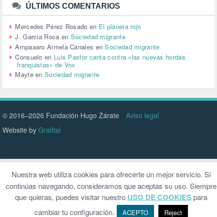
URBANISMO (1)
ÚLTIMOS COMENTARIOS
URBANIZACIÓN (1)
VEJEZ (1)
Mercedes Pérez Rosado
en
El planeta rojo
VENEZUELA (3)
J. Garcia Roca
en
Sociedad migrante
VENEZULA (1)
Ampaaaro Armela Canales
en
Sociedad migrante
VIAJES (1)
Consuelo
en
Luis Pastor canta contra «las nuevas hordas
franquistas» de Vox
VIOLENCIA (2)
Mayte
en
Sociedad migrante
VIOLENCIA DE GÉNERO (223)
VIVIENDA (9)
VOLODIMIR ZELENSKY (1)
© 2016–2026 Fundación Hugo Zárate
Aviso legal
Website by
Grafital
Nuestra web utiliza cookies para ofrecerte un mejor servicio. Si
continúas navegando, consideramos que aceptas su uso. Siempre
que quieras, puedes visitar nuestro
USO DE COOKIES
para
cambiar tu configuración.
ACEPTO
Reject