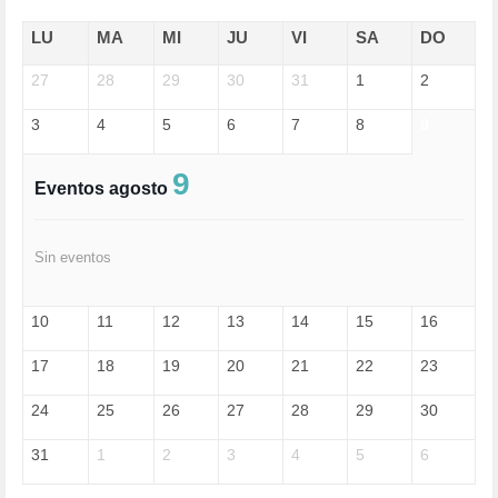
ECONOMÍA (322)
EDGAR MORIN (1)
LU
MA
MI
JU
VI
SA
DO
EDUCACIÓN (452)
27
EMIGRACIÓN (4)
28
29
30
31
1
2
EPSTEIN (1)
3
4
5
6
7
8
9
ESPECULACIÓN (2)
EXTREMA-DERECHA (56)
FASCISMO (57)
9
Eventos agosto
FELICIDAD (1)
FEMINISMO (504)
FILOSOFÍA (6)
Sin eventos
FRANCISCO (5)
GENOCIDIO (1)
GUERRA (133)
10
11
12
13
14
15
16
HUGO ZÁRATE (30)
HUMOR (1)
17
18
19
20
21
22
23
I A (2)
IA (1)
24
25
26
27
28
29
30
INDEPENDENCIA (15)
INMIGRACIÓN (145)
31
1
2
3
4
5
6
INTELIGENCIA ARTIFICIAL (1)