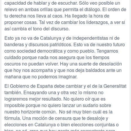
capacidad de hablar y de escuchar. Sólo veo posible un
relevo en ambas orillas que permita el diálogo. El orden de
tu derecha nos lleva al caos. Ha llegado la hora de
proponer cosas. Tal vez de cambiar los liderazgos, a ver si
así cambia el tono del discurso.
Esto ya no va de Catalunya y de independentistas ni de
banderas y discursos patrióticos. Esto va de nuestro futuro
como sociedad democrática y como pueblo. Tengamos
cuidado porque nada nos asegura que los tiempos
oscuros no puedan volver. Hay una suerte de desolación
que hoy nos acompaña y que nos deja baldados ante un
mañana que no podemos imaginar.
El Gobierno de España debe cambiar y el de la Generalitat
también. Ensayando una y otra vez lo mismo no
lograremos mejor resultado. No quiero oír que es
imposible porque no quiero lanzar un sudario sobre
nuestro horizonte común. No sé muy bien cuál es la
fórmula. Una moción de censura que te desaloje y
elecciones en Catalunya o bien elecciones conjuntas o
bien, no sé, creo que hay gente más competente para