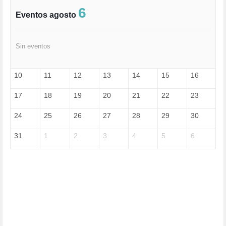
FASCISMO (57)
6
Eventos agosto
FELICIDAD (1)
FEMINISMO (504)
FILOSOFÍA (6)
Sin eventos
FRANCISCO (5)
GENOCIDIO (1)
GUERRA (133)
10
11
12
13
14
15
16
HUGO ZÁRATE (30)
HUMOR (1)
17
18
19
20
21
22
23
I A (2)
IA (1)
24
25
26
27
28
29
30
INDEPENDENCIA (15)
INMIGRACIÓN (144)
31
1
2
3
4
5
6
INTELIGENCIA ARTIFICIAL (1)
INTERNET (1)
ISRAEL (4)
IZQUIERDA (3)
JANE GOODDALL (1)
JAZZ (1)
JÓVENES (28)
JUSTICIA (13)