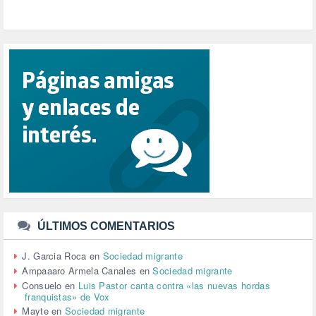
POPULISMO (1)
PRIORIDAD NACIONAL (1)
PUERTO DE VALENCIA (1)
RACISMO (1)
REFUGIADOS (127)
RELIGIÓN (114)
REPUBLICA (1)
SALUD (108)
SENSIBILIZACIÓN (576)
SINDICATOS (12)
TERRORISMO (40)
TRABAJO (14)
TRANSPORTE (2)
TTIP (6)
TURISMO (12)
URBANISMO (1)
ÚLTIMOS COMENTARIOS
URBANIZACIÓN (1)
VEJEZ (1)
J. Garcia Roca
en
Sociedad migrante
VENEZUELA (3)
Ampaaaro Armela Canales
en
Sociedad migrante
VENEZULA (1)
Consuelo
en
Luis Pastor canta contra «las nuevas hordas
franquistas» de Vox
VIAJES (1)
Mayte
en
Sociedad migrante
VIOLENCIA (2)