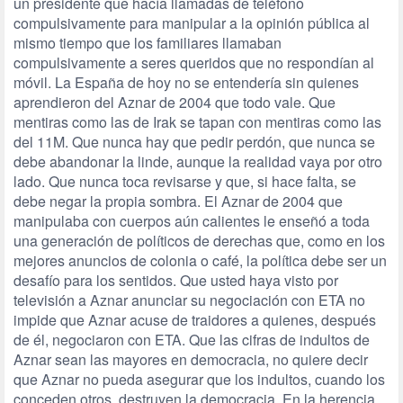
un presidente que hacía llamadas de teléfono
compulsivamente para manipular a la opinión pública al
mismo tiempo que los familiares llamaban
compulsivamente a seres queridos que no respondían al
móvil. La España de hoy no se entendería sin quienes
aprendieron del Aznar de 2004 que todo vale. Que
mentiras como las de Irak se tapan con mentiras como las
del 11M. Que nunca hay que pedir perdón, que nunca se
debe abandonar la linde, aunque la realidad vaya por otro
lado. Que nunca toca revisarse y que, si hace falta, se
debe negar la propia sombra. El Aznar de 2004 que
manipulaba con cuerpos aún calientes le enseñó a toda
una generación de políticos de derechas que, como en los
mejores anuncios de colonia o café, la política debe ser un
desafío para los sentidos. Que usted haya visto por
televisión a Aznar anunciar su negociación con ETA no
impide que Aznar acuse de traidores a quienes, después
de él, negociaron con ETA. Que las cifras de indultos de
Aznar sean las mayores en democracia, no quiere decir
que Aznar no pueda asegurar que los indultos, cuando los
conceden otros, destruyen la democracia. En la herencia