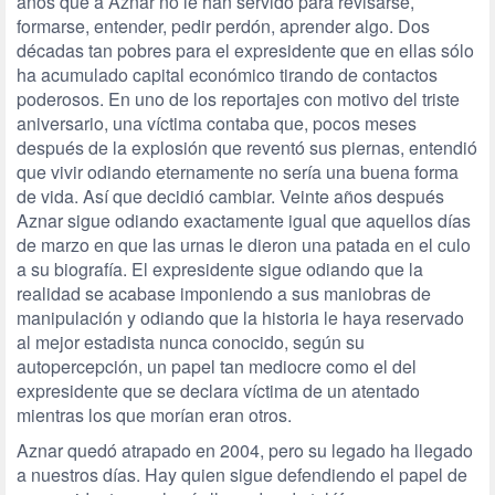
años que a Aznar no le han servido para revisarse,
formarse, entender, pedir perdón, aprender algo. Dos
décadas tan pobres para el expresidente que en ellas sólo
ha acumulado capital económico tirando de contactos
poderosos. En uno de los reportajes con motivo del triste
aniversario, una víctima contaba que, pocos meses
después de la explosión que reventó sus piernas, entendió
que vivir odiando eternamente no sería una buena forma
de vida. Así que decidió cambiar. Veinte años después
Aznar sigue odiando exactamente igual que aquellos días
de marzo en que las urnas le dieron una patada en el culo
a su biografía. El expresidente sigue odiando que la
realidad se acabase imponiendo a sus maniobras de
manipulación y odiando que la historia le haya reservado
al mejor estadista nunca conocido, según su
autopercepción, un papel tan mediocre como el del
expresidente que se declara víctima de un atentado
mientras los que morían eran otros.
Aznar quedó atrapado en 2004, pero su legado ha llegado
a nuestros días. Hay quien sigue defendiendo el papel de