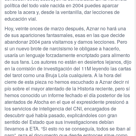
política del todo vale nacida en 2004 puedes aparcar
sobre la acera y, desde la ventanilla, dar lecciones de
educación vial.
Hoy, veinte onces de marzo después, Aznar no hará una
de sus apariciones fantasmales, esas en las que decide
abandonar 2004 para visitarnos y darnos lecciones. Pero
si un nuevo brote de narcisismo le obligase a hacerlo,
usaría un lenguaje forzadamente encriptado para alimento
de sus fans. Los autores no están en desiertos lejanos, dijo
en la comisión de investigación del 11M leyendo las cartas
del tarot como una Bruja Lola cualquiera. A la hora del
cierre de esta pieza no hemos escuchado a Aznar decir ni
pío sobre el mayor atentado de la Historia reciente, pero sí
hemos conocido un informe fechado el día posterior de los
atentados de Atocha en el que el expresidente presionó a
los servicios de inteligencia del CNI, encargados de
descubrir qué había pasado, explicándoles con gran
sentido del Estado que sus investigaciones debían
llevarnos a ETA. “Si esto no se conseguía, todos se iban al
paro”, reza el documento que desde entonces sirve como