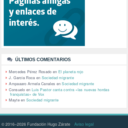
REPUBLICA (1)
SALUD (108)
SENSIBILIZACIÓN (576)
SINDICATOS (12)
TERRORISMO (40)
TRABAJO (14)
TRANSPORTE (3)
TTIP (6)
TURISMO (12)
URBANISMO (1)
ÚLTIMOS COMENTARIOS
URBANIZACIÓN (1)
VEJEZ (1)
Mercedes Pérez Rosado
en
El planeta rojo
VENEZUELA (3)
J. Garcia Roca
en
Sociedad migrante
VENEZULA (1)
Ampaaaro Armela Canales
en
Sociedad migrante
VIAJES (1)
Consuelo
en
Luis Pastor canta contra «las nuevas hordas
franquistas» de Vox
VIOLENCIA (2)
Mayte
en
Sociedad migrante
VIOLENCIA DE GÉNERO (223)
VIVIENDA (9)
VOLODIMIR ZELENSKY (1)
© 2016–2026 Fundación Hugo Zárate
Aviso legal