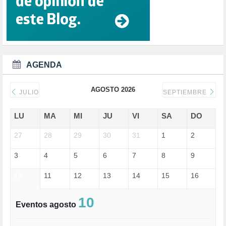
DANA (78)
DD.HH. (1)
DEMOCRACIA (1)
DEMOCRAIA (1)
DEPORTE (3)
DEPORTES (2)
AGENDA
DERECHOS SOCIALES (740)
DICTADURA (1)
AGOSTO 2026
DONALD TRUMP (82)
JULIO
SEPTIEMBRE
ECONOMÍA (322)
EDGAR MORIN (1)
LU
MA
MI
JU
VI
SA
DO
EDUCACIÓN (452)
27
EMIGRACIÓN (4)
28
29
30
31
1
2
EPSTEIN (1)
3
4
5
6
7
8
9
ESPECULACIÓN (2)
EXTREMA-DERECHA (56)
10
11
12
13
14
15
16
FASCISMO (57)
FELICIDAD (1)
FEMINISMO (504)
10
Eventos agosto
FILOSOFÍA (6)
FRANCISCO (5)