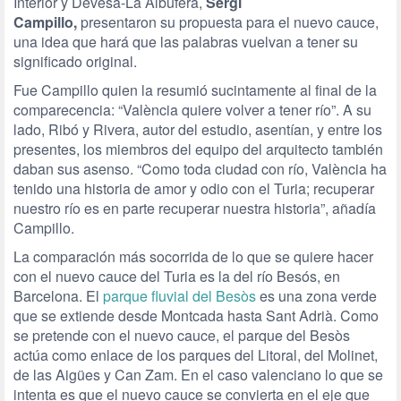
Interior y Devesa-La Albufera,
Sergi
Campillo,
presentaron su propuesta para el nuevo cauce,
una idea que hará que las palabras vuelvan a tener su
significado original.
Fue Campillo quien la resumió sucintamente al final de la
comparecencia: “València quiere volver a tener río”. A su
lado, Ribó y Rivera, autor del estudio, asentían, y entre los
presentes, los miembros del equipo del arquitecto también
daban sus asenso. “Como toda ciudad con río, València ha
tenido una historia de amor y odio con el Turia; recuperar
nuestro río es en parte recuperar nuestra historia”, añadía
Campillo.
La comparación más socorrida de lo que se quiere hacer
con el nuevo cauce del Turia es la del río Besós, en
Barcelona. El
parque fluvial del Besòs
es una zona verde
que se extiende desde Montcada hasta Sant Adrià. Como
se pretende con el nuevo cauce, el parque del Besòs
actúa como enlace de los parques del Litoral, del Molinet,
de las Aigües y Can Zam. En el caso valenciano lo que se
intenta es que el nuevo cauce se convierta en el eje que