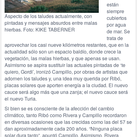
están
siempre
Aspecto de los taludes actualmente, con
cubiertos
pintadas y mensajes absurdos entre malas
por agua
hierbas. Foto: KIKE TABERNER
de mar. Se
trata de
aprovechar los casi nueve kilómetros restantes, que en la
actualidad sólo son un espacio baldío, donde crece la
vegetación, las malas hierbas, y que apenas se usan.
Asimismo se aspira sustituir las actuales pintadas de ‘te
quiero, Gordi’, ironizó Campillo, por obras de artistas que
adornen los taludes y, una idea muy querida por Ribó,
placas solares que aporten energía a la ciudad. El nuevo
cauce será algo más que una zanja; el nuevo cauce será
el nuevo Turia.
Si bien se es consciente de la afección del cambio
climático, tanto Ribó como Rivera y Campillo recordaron
en diversas ocasiones que las crecidas como las del 57 se
dan aproximadamente cada 200 años. “Ninguna placa
solar dura tanto”, apuntó Campillo. Asimismo, Rivera