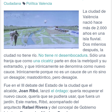
Ciudadana
Política Valencia
La ciudad de
València
nació hace
más de 2.000
años en una
isla fluvial.
Dos milenios
después, la
ciudad no tiene río.
No tiene ni desembocadura
. Sólo una
franja que como
una cicatriz
parte en dos la metrópoli y su
extrarradio, y que irónicamente se denomina como nuevo
cauce. Irónicamente porque no es un cauce de un río sino
un desagüe; mastodóntico, pero desagüe.
Fue en el III debate del Estado de la ciudad que el
alcalde,
Joan Ribó
, lanzó
el órdago
: quería
recuperar
el
nuevo cauce, quería que se pudiera usar, que fuera un
jardín. Este martes, Ribó, acompañado del
arquitecto
Rafael Rivera
y del concejal de Gobierno