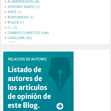
ALIMENTACIÓN (30)
ANTONIO DUATO (1)
ARTE (1)
BOSSANOVA (1)
BULOS (1)
C I (1)
CAMBIO CLIMÁTICO (238)
CATALUÑA (50)
CETA (2)
CHINA (4)
CIENCIA (5)
CINE (35)
CIUDADANÍA (633)
COMPROMISO (2)
CONFERENCIA (1)
CONSUMO (1)
CORONAVIRUS (155)
CORRUPCIÓN (215)
CULTURA (704)
DANA (78)
DD.HH. (1)
DEMOCRACIA (1)