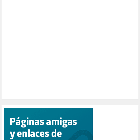
MUSICA (19)
NATURALEZA (1)
PALESTINA (8)
PARTICIPACIÓN CIUDADANA (393)
PAZ (2)
PENSIONES (12)
PEPE MUJICA (2)
PESCADORES (1)
POBREZA (2)
POLÍTICA ESPAÑA (1001)
POLÍTICA EUROPA (112)
POLÍTICA INTERNACIONAL (367)
POLÍTICA VALENCIA (358)
POPULISMO (1)
PRIORIDAD NACIONAL (1)
PUERTO DE VALENCIA (1)
RACISMO (1)
REFUGIADOS (127)
RELIGIÓN (114)
REPUBLICA (1)
SALUD (108)
SENSIBILIZACIÓN (576)