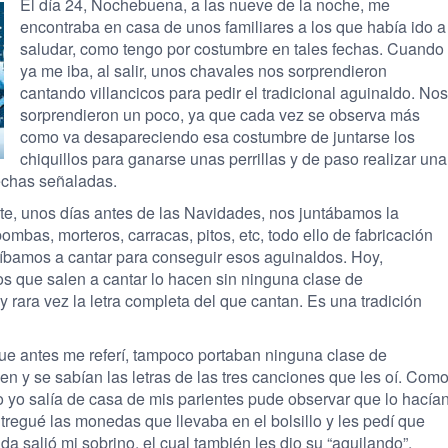
El día 24, Nochebuena, a las nueve de la noche, me
encontraba en casa de unos familiares a los que había ido a
saludar, como tengo por costumbre en tales fechas. Cuando
ya me iba, al salir, unos chavales nos sorprendieron
cantando villancicos para pedir el tradicional aguinaldo. Nos
sorprendieron un poco, ya que cada vez se observa más
como va desapareciendo esa costumbre de juntarse los
chiquillos para ganarse unas perrillas y de paso realizar una
fechas señaladas.
e, unos días antes de las Navidades, nos juntábamos la
ombas, morteros, carracas, pitos, etc, todo ello de fabricación
íbamos a cantar para conseguir esos aguinaldos. Hoy,
s que salen a cantar lo hacen sin ninguna clase de
 rara vez la letra completa del que cantan. Es una tradición
que antes me referí, tampoco portaban ninguna clase de
n y se sabían las letras de las tres canciones que les oí. Com
yo salía de casa de mis parientes pude observar que lo hacía
regué las monedas que llevaba en el bolsillo y les pedí que
a salió mi sobrino, el cual también les dio su “aguilando”.