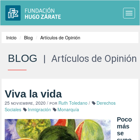
Togg
navi
Inicio
Blog
Artículos de Opinión
BLOG
|
Artículos de Opinión
Viva la vida
25 noviembre, 2020
/ por
Ruth Toledano
/
Derechos
Sociales
Inmigración
Monarquía
Poco
más
se