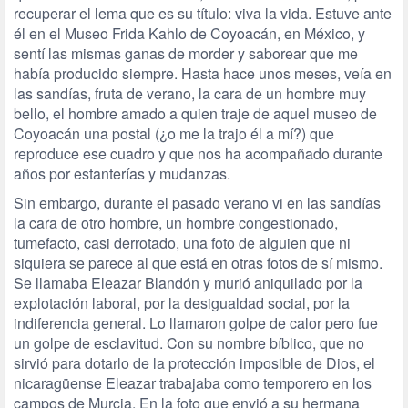
recuperar el lema que es su título: viva la vida. Estuve ante
él en el Museo Frida Kahlo de Coyoacán, en México, y
sentí las mismas ganas de morder y saborear que me
había producido siempre. Hasta hace unos meses, veía en
las sandías, fruta de verano, la cara de un hombre muy
bello, el hombre amado a quien traje de aquel museo de
Coyoacán una postal (¿o me la trajo él a mí?) que
reproduce ese cuadro y que nos ha acompañado durante
años por estanterías y mudanzas.
Sin embargo, durante el pasado verano vi en las sandías
la cara de otro hombre, un hombre congestionado,
tumefacto, casi derrotado, una foto de alguien que ni
siquiera se parece al que está en otras fotos de sí mismo.
Se llamaba Eleazar Blandón y murió aniquilado por la
explotación laboral, por la desigualdad social, por la
indiferencia general. Lo llamaron golpe de calor pero fue
un golpe de esclavitud. Con su nombre bíblico, que no
sirvió para dotarlo de la protección imposible de Dios, el
nicaragüense Eleazar trabajaba como temporero en los
campos de Murcia. En la foto que envió a su hermana