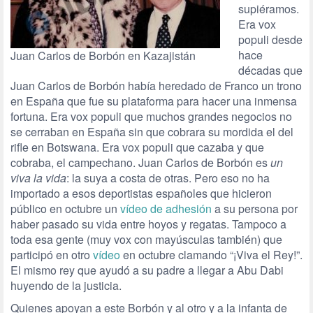
supiéramos.
Era vox
populi desde
hace
Juan Carlos de Borbón en Kazajistán
décadas que
Juan Carlos de Borbón había heredado de Franco un trono
en España que fue su plataforma para hacer una inmensa
fortuna. Era vox populi que muchos grandes negocios no
se cerraban en España sin que cobrara su mordida el del
rifle en Botswana. Era vox populi que cazaba y que
cobraba, el campechano. Juan Carlos de Borbón es
un
viva la vida
: la suya a costa de otras. Pero eso no ha
importado a esos deportistas españoles que hicieron
público en octubre un
vídeo de adhesión
a su persona por
haber pasado su vida entre hoyos y regatas. Tampoco a
toda esa gente (muy vox con mayúsculas también) que
participó en otro
vídeo
en octubre clamando “¡Viva el Rey!”.
El mismo rey que ayudó a su padre a llegar a Abu Dabi
huyendo de la justicia.
Quienes apoyan a este Borbón y al otro y a la infanta de