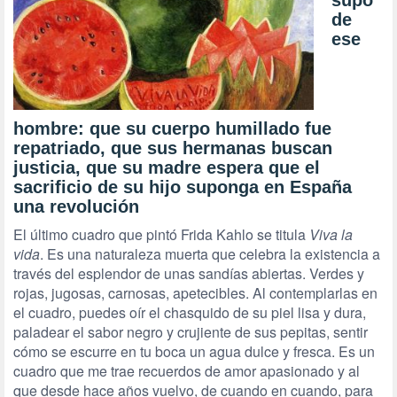
supo
de
ese
hombre: que su cuerpo humillado fue
repatriado, que sus hermanas buscan
justicia, que su madre espera que el
sacrificio de su hijo suponga en España
una revolución
El último cuadro que pintó Frida Kahlo se titula
Viva la
vida
. Es una naturaleza muerta que celebra la existencia a
través del esplendor de unas sandías abiertas. Verdes y
rojas, jugosas, carnosas, apetecibles. Al contemplarlas en
el cuadro, puedes oír el chasquido de su piel lisa y dura,
paladear el sabor negro y crujiente de sus pepitas, sentir
cómo se escurre en tu boca un agua dulce y fresca. Es un
cuadro que me trae recuerdos de amor apasionado y al
que desde hace años vuelvo, de cuando en cuando, para