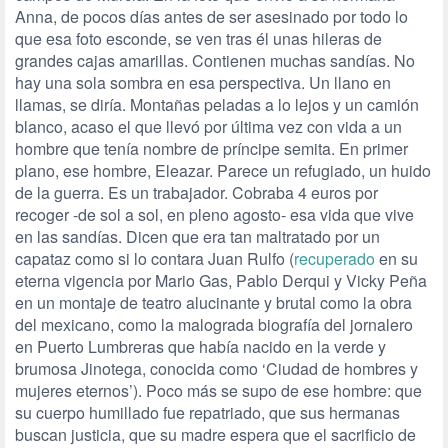
Anna, de pocos días antes de ser asesinado por todo lo
que esa foto esconde, se ven tras él unas hileras de
grandes cajas amarillas. Contienen muchas sandías. No
hay una sola sombra en esa perspectiva. Un llano en
llamas, se diría. Montañas peladas a lo lejos y un camión
blanco, acaso el que llevó por última vez con vida a un
hombre que tenía nombre de príncipe semita. En primer
plano, ese hombre, Eleazar. Parece un refugiado, un huido
de la guerra. Es un trabajador. Cobraba 4 euros por
recoger -de sol a sol, en pleno agosto- esa vida que vive
en las sandías.
Di
cen que era tan maltratado por un
capataz como si lo contara Juan Rulfo (
recuperado
en su
eterna vigencia por Mario Gas, Pablo Derqui y Vicky Peña
en un montaje de teatro alucinante y brutal como la obra
del mexicano, como la malograda biografía del jornalero
en Puerto Lumbreras que había nacido en la verde y
brumosa Jinotega, conocida como ‘Ciudad de hombres y
mujeres eternos’). Poco más se supo de ese hombre: que
su cuerpo humillado fue repatriado, que sus hermanas
buscan justicia, que su madre espera que el sacrificio de