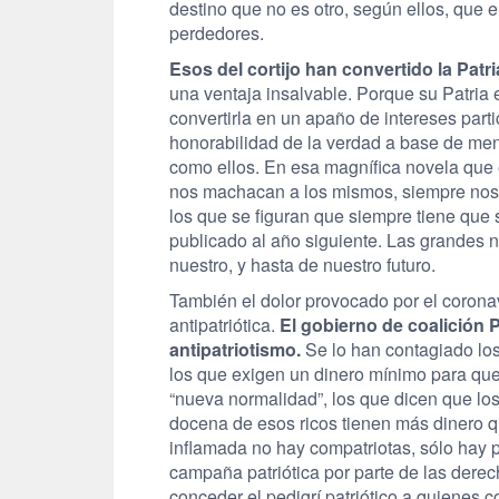
destino que no es otro, según ellos, que 
perdedores.
Esos del cortijo han convertido la Pat
una ventaja insalvable. Porque su Patria e
convertirla en un apaño de intereses parti
honorabilidad de la verdad a base de men
como ellos. En esa magnífica novela que
nos machacan a los mismos, siempre nos t
los que se figuran que siempre tiene que 
publicado al año siguiente. Las grandes 
nuestro, y hasta de nuestro futuro.
También el dolor provocado por el coronav
antipatriótica.
El gobierno de coalición
antipatriotismo.
Se lo han contagiado los 
los que exigen un dinero mínimo para que
“nueva normalidad”, los que dicen que lo
docena de esos ricos tienen más dinero q
inflamada no hay compatriotas, sólo hay p
campaña patriótica por parte de las dere
conceder el pedigrí patriótico a quienes