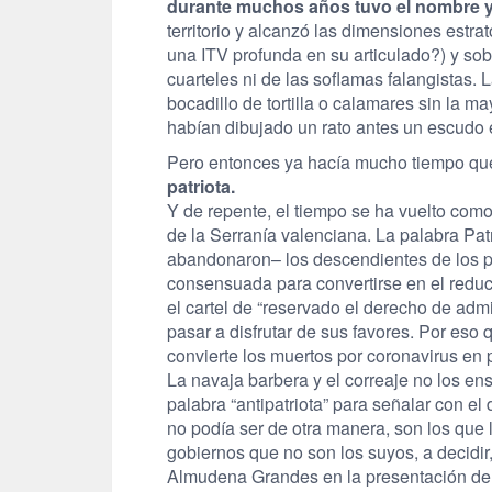
durante muchos años tuvo el nombre y 
territorio y alcanzó las dimensiones estra
una ITV profunda en su articulado?) y sobr
cuarteles ni de las soflamas falangistas.
bocadillo de tortilla o calamares sin la m
habían dibujado un rato antes un escudo e
Pero entonces ya hacía mucho tiempo que 
patriota.
Y de repente, el tiempo se ha vuelto com
de la Serranía valenciana. La palabra Pat
abandonaron– los descendientes de los pr
consensuada para convertirse en el reduci
el cartel de “reservado el derecho de ad
pasar a disfrutar de sus favores. Por eso
convierte los muertos por coronavirus en
La navaja barbera y el correaje no los ens
palabra “antipatriota” para señalar con 
no podía ser de otra manera, son los que 
gobiernos que no son los suyos, a decidir,
Almudena Grandes en la presentación de 