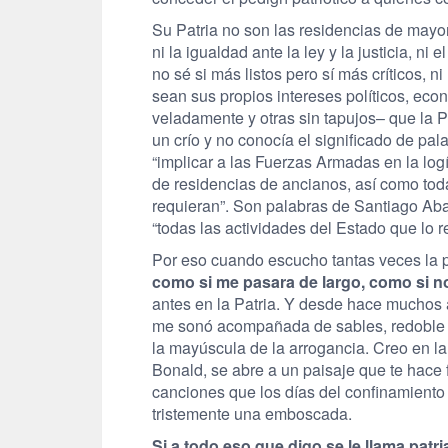
Su Patria no son las residencias de mayor
ni la igualdad ante la ley y la justicia, ni
no sé si más listos pero sí más críticos, 
sean sus propios intereses políticos, ec
veladamente y otras sin tapujos– que la P
un crío y no conocía el significado de pal
“implicar a las Fuerzas Armadas en la log
de residencias de ancianos, así como toda
requieran”. Son palabras de Santiago Aba
“todas las actividades del Estado que lo r
Por eso cuando escucho tantas veces la p
como si me pasara de largo, como si n
antes en la Patria. Y desde hace muchos 
me sonó acompañada de sables, redoble d
la mayúscula de la arrogancia. Creo en la
Bonald, se abre a un paisaje que te hace f
canciones que los días del confinamiento
tristemente una emboscada.
Si a todo eso que digo se le llama patr