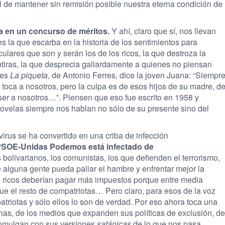
el de mantener sin remisión posible nuestra eterna condición de
ria en un concurso de méritos.
Y ahí, claro que sí, nos llevan
s la que escarba en la historia de los sentimientos para
culares que son y serán los de los ricos, la que destroza la
tiras, la que desprecia gallardamente a quienes no piensan
 es
La piqueta
, de Antonio Ferres, dice la joven Juana: “Siempr
oca a nosotros, pero la culpa es de esos hijos de su madre, d
ser a nosotros…”. Piensen que eso fue escrito en 1958 y
novelas siempre nos hablan no sólo de su presente sino del
irus se ha convertido en una criba de infección
 PSOE-Unidas Podemos está infectado de
bolivarianos, los comunistas, los que defienden el terrorismo,
 alguna gente pueda paliar el hambre y enfrentar mejor la
s ricos deberían pagar más impuestos porque entre media
ue el resto de compatriotas… Pero claro, para esos de la voz
atriotas y sólo ellos lo son de verdad. Por eso ahora toca una
chas, de los medios que expanden sus políticas de exclusión, de
 comulgan con sus versiones
satánicas
de lo que nos pasa.