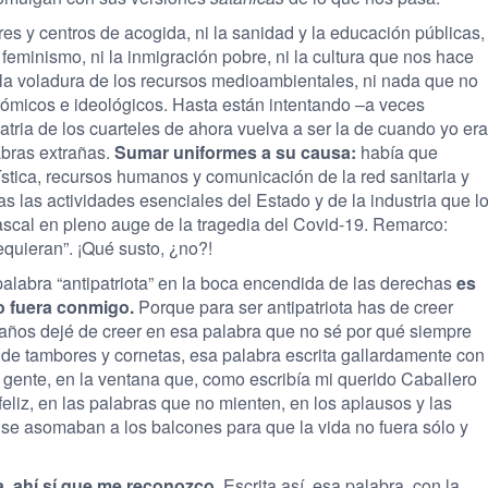
es y centros de acogida, ni la sanidad y la educación públicas,
 el feminismo, ni la inmigración pobre, ni la cultura que nos hace
ni la voladura de los recursos medioambientales, ni nada que no
onómicos e ideológicos. Hasta están intentando –a veces
atria de los cuarteles de ahora vuelva a ser la de cuando yo era
abras extrañas.
Sumar uniformes a su causa:
había que
ística, recursos humanos y comunicación de la red sanitaria y
s las actividades esenciales del Estado y de la industria que l
scal en pleno auge de la tragedia del Covid-19. Remarco:
equieran”. ¡Qué susto, ¿no?!
alabra “antipatriota” en la boca encendida de las derechas
es
o fuera conmigo.
Porque para ser antipatriota has de creer
años dejé de creer en esa palabra que no sé por qué siempre
e tambores y cornetas, esa palabra escrita gallardamente con
 gente, en la ventana que, como escribía mi querido Caballero
eliz, en las palabras que no mienten, en los aplausos y las
 se asomaban a los balcones para que la vida no fuera sólo y
ia, ahí sí que me reconozco.
Escrita así, esa palabra, con la