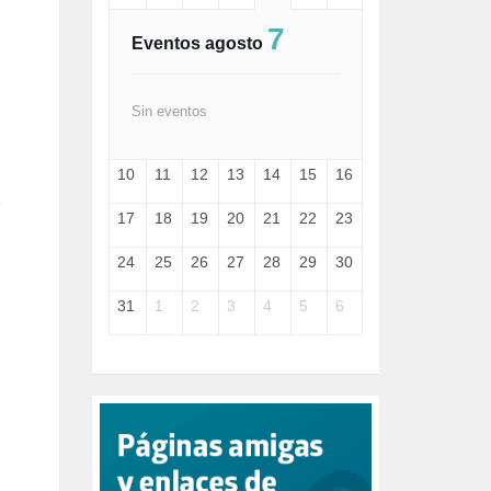
FASCISMO (57)
7
FELICIDAD (1)
Eventos agosto
FEMINISMO (504)
FILOSOFÍA (6)
FRANCISCO (5)
Sin eventos
GENOCIDIO (1)
GUERRA (133)
10
11
12
13
14
15
16
HUGO ZÁRATE (30)
o
HUMOR (1)
17
18
19
20
21
22
23
I A (2)
IA (1)
24
25
26
27
28
29
30
INDEPENDENCIA (15)
INMIGRACIÓN (145)
31
1
2
3
4
5
6
INTELIGENCIA ARTIFICIAL (1)
INTERNET (1)
ISRAEL (4)
IZQUIERDA (3)
JANE GOODDALL (1)
JAZZ (1)
JÓVENES (28)
JUSTICIA (13)