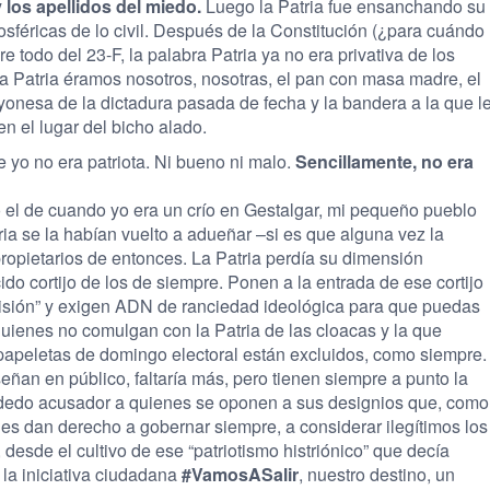
los apellidos del miedo.
Luego la Patria fue ensanchando su
tosféricas de lo civil. Después de la Constitución (¿para cuándo
e todo del 23-F, la palabra Patria ya no era privativa de los
 La Patria éramos nosotros, nosotras, el pan con masa madre, el
ayonesa de la dictadura pasada de fecha y la bandera a la que l
n el lugar del bicho alado.
yo no era patriota. Ni bueno ni malo.
Sencillamente, no era
o el de cuando yo era un crío en Gestalgar, mi pequeño pueblo
ria se la habían vuelto a adueñar –si es que alguna vez la
opietarios de entonces. La Patria perdía su dimensión
do cortijo de los de siempre. Ponen a la entrada de ese cortijo
misión” y exigen ADN de ranciedad ideológica para que puedas
 quienes no comulgan con la Patria de las cloacas y la que
 papeletas de domingo electoral están excluidos, como siempre.
eñan en público, faltaría más, pero tienen siempre a punto la
el dedo acusador a quienes se oponen a sus designios que, como
les dan derecho a gobernar siempre, a considerar ilegítimos los
 desde el cultivo de ese “patriotismo histriónico” que decía
la iniciativa ciudadana
#VamosASalir
, nuestro destino, un