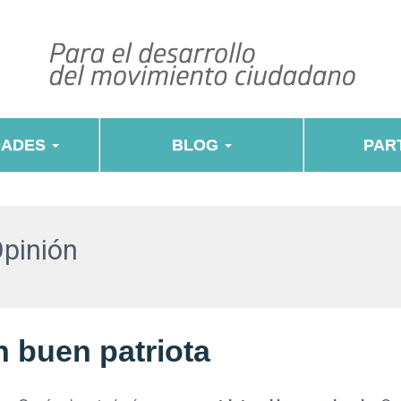
DADES
BLOG
PART
Opinión
n buen patriota