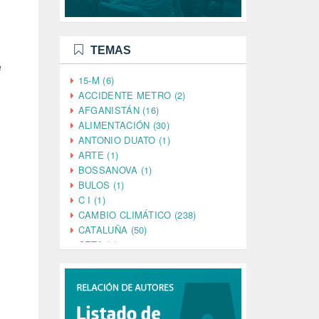
TEMAS
e
15-M (6)
ACCIDENTE METRO (2)
AFGANISTÁN (16)
ALIMENTACIÓN (30)
ANTONIO DUATO (1)
ARTE (1)
BOSSANOVA (1)
BULOS (1)
C I (1)
CAMBIO CLIMÁTICO (238)
CATALUÑA (50)
CETA (2)
CHINA (4)
CIENCIA (5)
CINE (35)
CIUDADANÍA (633)