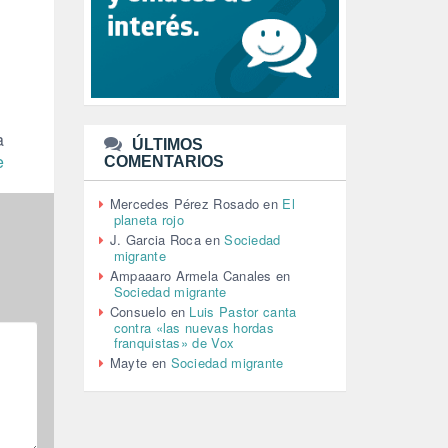
LEÓN XIV (5)
LGTBI (1)
LIBROS (96)
MACHISMO (147)
MEDIOAMBIENTE (186)
MEDIOS DE COMUNICACIÓN
(110)
a
ÚLTIMOS
MEMORIA HISTÓRICA (232)
e
COMENTARIOS
MONARQUÍA (26)
MUSICA (19)
Mercedes Pérez Rosado
en
El
NATURALEZA (1)
planeta rojo
PALESTINA (8)
J. Garcia Roca
en
Sociedad
PARTICIPACIÓN CIUDADANA (392)
migrante
PAZ (2)
Ampaaaro Armela Canales
en
Sociedad migrante
PENSIONES (12)
Consuelo
en
Luis Pastor canta
PEPE MUJICA (2)
contra «las nuevas hordas
PESCADORES (1)
franquistas» de Vox
POBREZA (2)
Mayte
en
Sociedad migrante
POLÍTICA ESPAÑA (1001)
POLÍTICA EUROPA (112)
POLÍTICA INTERNACIONAL (367)
POLÍTICA VALENCIA (357)