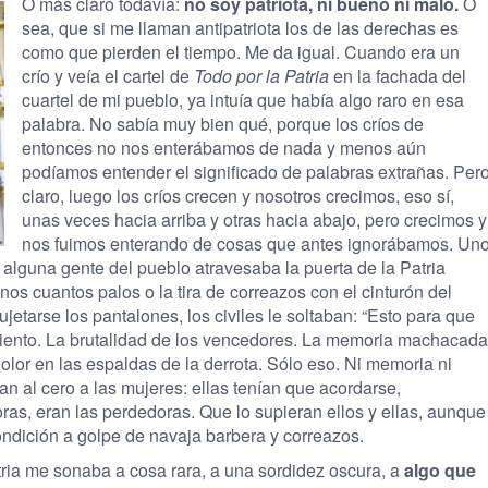
O más claro todavía:
no soy patriota, ni bueno ni malo.
O
sea, que si me llaman antipatriota los de las derechas es
como que pierden el tiempo. Me da igual. Cuando era un
crío y veía el cartel de
Todo por la Patria
en la fachada del
cuartel de mi pueblo, ya intuía que había algo raro en esa
palabra. No sabía muy bien qué, porque los críos de
entonces no nos enterábamos de nada y menos aún
podíamos entender el significado de palabras extrañas. Per
claro, luego los críos crecen y nosotros crecimos, eso sí,
unas veces hacia arriba y otras hacia abajo, pero crecimos y
nos fuimos enterando de cosas que antes ignorábamos. Un
alguna gente del pueblo atravesaba la puerta de la Patria
nos cuantos palos o la tira de correazos con el cinturón del
jetarse los pantalones, los civiles le soltaban: “Esto para que
miento. La brutalidad de los vencedores. La memoria machacada
olor en las espaldas de la derrota. Sólo eso. Ni memoria ni
n al cero a las mujeres: ellas tenían que acordarse,
as, eran las perdedoras. Que lo supieran ellos y ellas, aunque
ondición a golpe de navaja barbera y correazos.
ria me sonaba a cosa rara, a una sordidez oscura, a
algo que