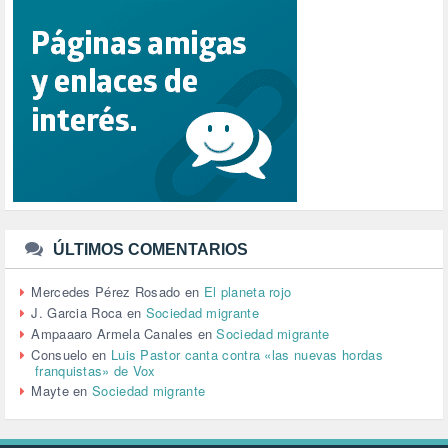
REFUGIADOS (127)
RELIGIÓN (114)
REPUBLICA (1)
SALUD (108)
SENSIBILIZACIÓN (576)
SINDICATOS (12)
TERRORISMO (40)
TRABAJO (14)
TRANSPORTE (2)
TTIP (6)
TURISMO (12)
URBANISMO (1)
ÚLTIMOS COMENTARIOS
URBANIZACIÓN (1)
VEJEZ (1)
Mercedes Pérez Rosado
en
El planeta rojo
VENEZUELA (3)
J. Garcia Roca
en
Sociedad migrante
VENEZULA (1)
Ampaaaro Armela Canales
en
Sociedad migrante
VIAJES (1)
Consuelo
en
Luis Pastor canta contra «las nuevas hordas
franquistas» de Vox
VIOLENCIA (2)
Mayte
en
Sociedad migrante
VIOLENCIA DE GÉNERO (223)
VIVIENDA (9)
VOLODIMIR ZELENSKY (1)