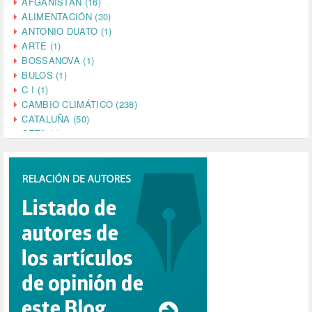
AFGANISTÁN (16)
ALIMENTACIÓN (30)
ANTONIO DUATO (1)
ARTE (1)
BOSSANOVA (1)
BULOS (1)
C I (1)
CAMBIO CLIMÁTICO (238)
CATALUÑA (50)
CETA (2)
CHINA (4)
CIENCIA (5)
CINE (35)
CIUDADANÍA (633)
COMPROMISO (2)
CONFERENCIA (1)
CONSUMO (1)
CORONAVIRUS (155)
CORRUPCIÓN (215)
CULTURA (704)
DANA (78)
DD.HH. (1)