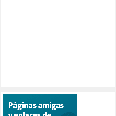
MONARQUÍA (26)
MUSICA (19)
NATURALEZA (1)
PALESTINA (8)
PARTICIPACIÓN CIUDADANA (392)
PAZ (2)
PENSIONES (12)
PEPE MUJICA (2)
PESCADORES (1)
POBREZA (2)
POLÍTICA ESPAÑA (1001)
POLÍTICA EUROPA (112)
POLÍTICA INTERNACIONAL (367)
POLÍTICA VALENCIA (357)
POPULISMO (1)
PRIORIDAD NACIONAL (1)
PUERTO DE VALENCIA (1)
RACISMO (1)
REFUGIADOS (127)
RELIGIÓN (114)
REPUBLICA (1)
SALUD (108)