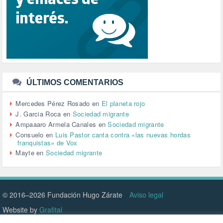
SENSIBILIZACIÓN (576)
SINDICATOS (12)
TERRORISMO (40)
TRABAJO (14)
TRANSPORTE (2)
TTIP (6)
TURISMO (12)
URBANISMO (1)
ÚLTIMOS COMENTARIOS
URBANIZACIÓN (1)
VEJEZ (1)
Mercedes Pérez Rosado
en
El planeta rojo
VENEZUELA (3)
J. Garcia Roca
en
Sociedad migrante
VENEZULA (1)
Ampaaaro Armela Canales
en
Sociedad migrante
VIAJES (1)
Consuelo
en
Luis Pastor canta contra «las nuevas hordas
franquistas» de Vox
VIOLENCIA (2)
Mayte
en
Sociedad migrante
VIOLENCIA DE GÉNERO (223)
VIVIENDA (9)
VOLODIMIR ZELENSKY (1)
© 2016–2026 Fundación Hugo Zárate
Aviso legal
Website by
Grafital