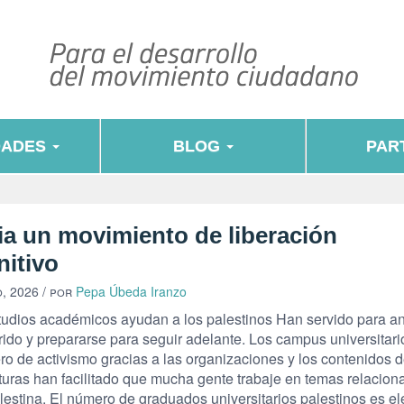
DADES
BLOG
PART
ia un movimiento de liberación
nitivo
o, 2026
/ por
Pepa Úbeda Iranzo
tudios académicos ayudan a los palestinos Han servido para an
rido y prepararse para seguir adelante. Los campus universitar
ro de activismo gracias a las organizaciones y los contenidos d
turas han facilitado que mucha gente trabaje en temas relacion
lestina. El número de graduados universitarios palestinos es e