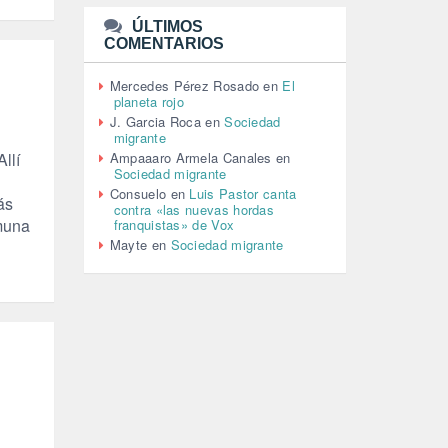
(110)
ÚLTIMOS
MEMORIA HISTÓRICA (232)
COMENTARIOS
MONARQUÍA (26)
MUSICA (19)
Mercedes Pérez Rosado
en
El
NATURALEZA (1)
planeta rojo
PALESTINA (8)
J. Garcia Roca
en
Sociedad
PARTICIPACIÓN CIUDADANA (392)
migrante
PAZ (2)
Ampaaaro Armela Canales
en
llí
Sociedad migrante
PENSIONES (12)
Consuelo
en
Luis Pastor canta
PEPE MUJICA (2)
ás
contra «las nuevas hordas
PESCADORES (1)
omuna
franquistas» de Vox
POBREZA (2)
Mayte
en
Sociedad migrante
POLÍTICA ESPAÑA (1001)
POLÍTICA EUROPA (112)
POLÍTICA INTERNACIONAL (367)
POLÍTICA VALENCIA (357)
POPULISMO (1)
PRIORIDAD NACIONAL (1)
PUERTO DE VALENCIA (1)
RACISMO (1)
REFUGIADOS (127)