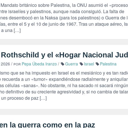
l Mandato británico sobre Palestina, la ONU asumió el «proceso
tre israelíes y palestinos, aunque nada consiguió. La falta de
ones desembocó en la Naksa (para los palestinos) o Guerra de 
as, entre el 5 y el 10 de junio de 1967. Tras un ataque aéreo, Is
ó a una […]
 Rothschild y el «Hogar Nacional Jud
 2026
/ por
Pepa Úbeda Iranzo
/
Guerra
Israel
Palestina
ismo que se ha impuesto en Israel es el mesiánico y es tan radi
 recuerda a un «tumor» expandiéndose radialmente y aniquila
las células «sanas». No obstante, ni ha sacado ni sacará ningú
o definitivo de su creciente agresividad y, si no cambia de tala
 un proceso de paz […]
en la guerra como en la paz