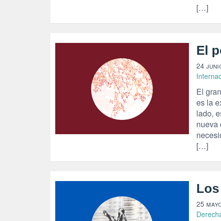
[…]
El p
24 juni
Interna
El gran
es la 
lado, e
nueva 
necesi
[…]
Los 
25 mayo
Derech