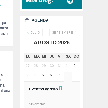
DANA (78)
a
DD.HH. (1)
DEMOCRACIA (1)
DEMOCRAIA (1)
AGENDA
s que
DEPORTE (3)
DEPORTES (2)
aliza
DERECHOS SOCIALES (739)
ropia
JULIO
SEPTIEMBRE
DICTADURA (1)
AGOSTO 2026
DONALD TRUMP (82)
ECONOMÍA (322)
EDGAR MORIN (1)
LU
MA
MI
JU
VI
SA
DO
EDUCACIÓN (452)
EMIGRACIÓN (4)
27
28
29
30
31
1
2
EPSTEIN (1)
ESPECULACIÓN (2)
 el
3
4
5
6
7
8
9
EXTREMA-DERECHA (56)
s
FASCISMO (57)
una
8
FELICIDAD (1)
Eventos agosto
ni una
FEMINISMO (504)
FILOSOFÍA (6)
FRANCISCO (5)
Sin eventos