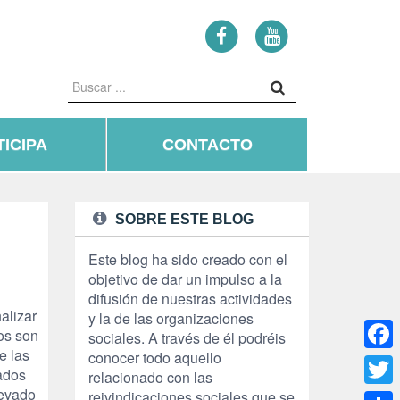
ICIPA
CONTACTO
SOBRE ESTE BLOG
Este blog ha sido creado con el
objetivo de dar un impulso a la
difusión de nuestras actividades
alizar
y la de las organizaciones
ios son
sociales. A través de él podréis
e las
conocer todo aquello
Face
ados
relacionado con las
levado
reivindicaciones sociales que se
Twitte