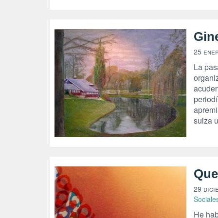
Gine
25 ene
La pas
organi
acuden
period
apremi
suiza 
Que
29 dici
Sociale
He habl