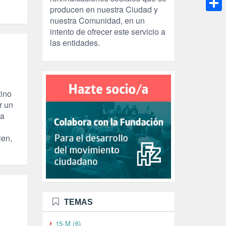
producen en nuestra Ciudad y
Compa
nuestra Comunidad, en un
intento de ofrecer este servicio a
las entidades.
tino
r un
ra
ien,
TEMAS
15-M (6)