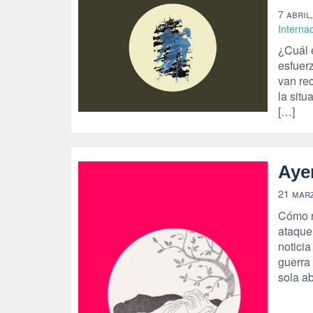
7 abril
Interna
¿Cuál e
esfuerz
van rec
la situ
[…]
Aye
21 mar
Cómo n
ataque
notici
guerra
sola ab