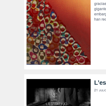
gracia
gigante
embarg
han re
L’es
21 juli