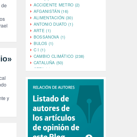
ACCIDENTE METRO (2)
 de
AFGANISTÁN (16)
ALIMENTACIÓN (30)
los
ANTONIO DUATO (1)
rael
ARTE (1)
BOSSANOVA (1)
BULOS (1)
C I (1)
CAMBIO CLIMÁTICO (238)
io»
CATALUÑA (50)
CETA (2)
CHINA (4)
cal
CIENCIA (5)
ndo
CINE (35)
n
CIUDADANÍA (633)
nte y
COMPROMISO (2)
CONFERENCIA (1)
CONSUMO (1)
CORONAVIRUS (155)
CORRUPCIÓN (215)
CULTURA (704)