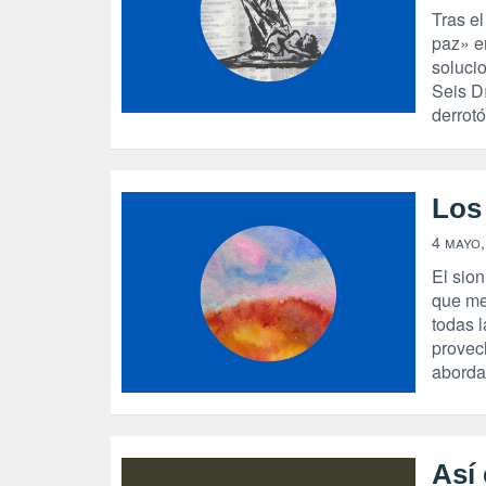
Tras e
paz» en
soluci
Seis Dí
derrot
Los
4 mayo,
El sion
que me
todas 
provech
aborda
Así 