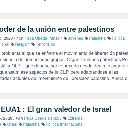
oder de la unión entre palestinos
o, 2026
/ por
Pepa Ubeda Iranzo
/
Jóvenes
Palestina
Política
cional
Religión
Terrorismo
 problema al que se enfrenta el movimiento de liberación pales
existencia de demasiados grupos. Organizaciones palestinas Po
stá la OLP1, que debería ser reformada desde dentro o crear ot
que asumiese aspectos de la OLP, pero adaptándose a las
dades actuales del movimiento de liberación palestino. Ahora b
EUA1 : El gran valedor de Israel
, 2026
/ por
Pepa Úbeda Iranzo
/
Extrema-
a
Israel
Palestina
Política Internacional