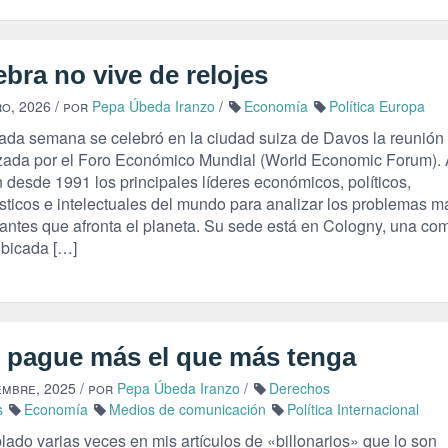
bra no vive de relojes
ro, 2026
/ por
Pepa Úbeda Iranzo
/
Economía
Política Europa
ada semana se celebró en la ciudad suiza de Davos la reunión
zada por el Foro Económico Mundial (World Economic Forum). A
 desde 1991 los principales líderes económicos, políticos,
ísticos e intelectuales del mundo para analizar los problemas m
antes que afronta el planeta. Su sede está en Cologny, una c
ubicada […]
 pague más el que más tenga
embre, 2025
/ por
Pepa Úbeda Iranzo
/
Derechos
s
Economía
Medios de comunicación
Política Internacional
ado varias veces en mis artículos de «billonarios» que lo son