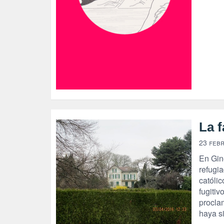
La f
23 feb
En Gin
refugia
católic
fugiti
proclam
haya si