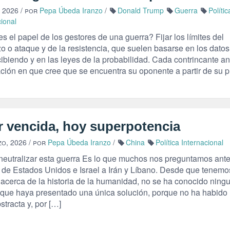
, 2026
/ por
Pepa Úbeda Iranzo
/
Donald Trump
Guerra
Polític
cional
s el papel de los gestores de una guerra? Fijar los límites del
o o ataque y de la resistencia, que suelen basarse en los dato
ibiendo y en las leyes de la probabilidad. Cada contrincante an
ación en que cree que se encuentra su oponente a partir de su p
r vencida, hoy superpotencia
zo, 2026
/ por
Pepa Úbeda Iranzo
/
China
Política Internacional
eutralizar esta guerra Es lo que muchos nos preguntamos ante
 de Estados Unidos e Israel a Irán y Líbano. Desde que tenemo
a acerca de la historia de la humanidad, no se ha conocido ning
 que haya presentado una única solución, porque no ha habido 
stracta y, por […]