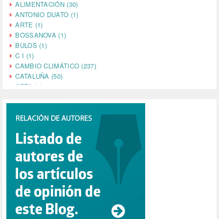
ALIMENTACIÓN (30)
ANTONIO DUATO (1)
ARTE (1)
BOSSANOVA (1)
BULOS (1)
C I (1)
CAMBIO CLIMÁTICO (237)
CATALUÑA (50)
CETA (2)
CHINA (4)
CIENCIA (5)
CINE (35)
CIUDADANÍA (633)
COMPROMISO (2)
CONFERENCIA (1)
CONSUMO (1)
CORONAVIRUS (155)
CORRUPCIÓN (215)
CULTURA (704)
DANA (78)
DD.HH. (1)