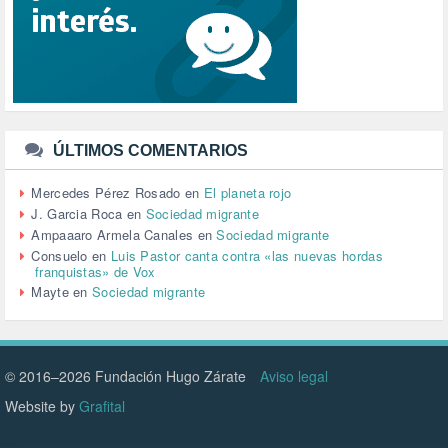
SENSIBILIZACIÓN (576)
SINDICATOS (12)
TERRORISMO (40)
TRABAJO (14)
TRANSPORTE (2)
TTIP (6)
TURISMO (12)
URBANISMO (1)
ÚLTIMOS COMENTARIOS
URBANIZACIÓN (1)
VEJEZ (1)
Mercedes Pérez Rosado
en
El planeta rojo
VENEZUELA (3)
J. Garcia Roca
en
Sociedad migrante
VENEZULA (1)
Ampaaaro Armela Canales
en
Sociedad migrante
VIAJES (1)
Consuelo
en
Luis Pastor canta contra «las nuevas hordas
franquistas» de Vox
VIOLENCIA (2)
Mayte
en
Sociedad migrante
VIOLENCIA DE GÉNERO (223)
VIVIENDA (9)
VOLODIMIR ZELENSKY (1)
© 2016–2026 Fundación Hugo Zárate
Aviso legal
Website by
Grafital