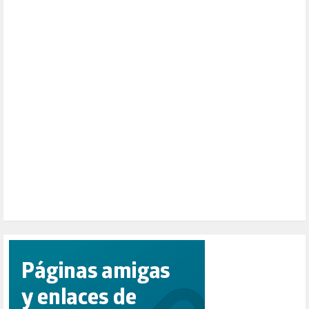
MUSICA (19)
NATURALEZA (1)
PALESTINA (8)
PARTICIPACIÓN CIUDADANA (392)
PAZ (2)
PENSIONES (12)
PEPE MUJICA (2)
PESCADORES (1)
POBREZA (2)
POLÍTICA ESPAÑA (1001)
POLÍTICA EUROPA (112)
POLÍTICA INTERNACIONAL (366)
POLÍTICA VALENCIA (357)
POPULISMO (1)
PRIORIDAD NACIONAL (1)
PUERTO DE VALENCIA (1)
RACISMO (1)
REFUGIADOS (127)
RELIGIÓN (114)
REPUBLICA (1)
SALUD (108)