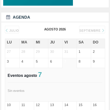
DEMOCRACIA (1)
DEMOCRAIA (1)
DEPORTE (3)
DEPORTES (2)
AGENDA
DERECHOS SOCIALES (739)
DICTADURA (1)
AGOSTO 2026
DONALD TRUMP (81)
JULIO
SEPTIEMBRE
ECONOMÍA (322)
EDGAR MORIN (1)
LU
MA
MI
JU
VI
SA
DO
EDUCACIÓN (452)
27
EMIGRACIÓN (4)
28
29
30
31
1
2
EPSTEIN (1)
3
4
5
6
7
8
9
ESPECULACIÓN (2)
EXTREMA-DERECHA (56)
FASCISMO (57)
7
Eventos agosto
FELICIDAD (1)
FEMINISMO (504)
FILOSOFÍA (6)
Sin eventos
FRANCISCO (5)
GENOCIDIO (1)
GUERRA (133)
10
11
12
13
14
15
16
HUGO ZÁRATE (30)