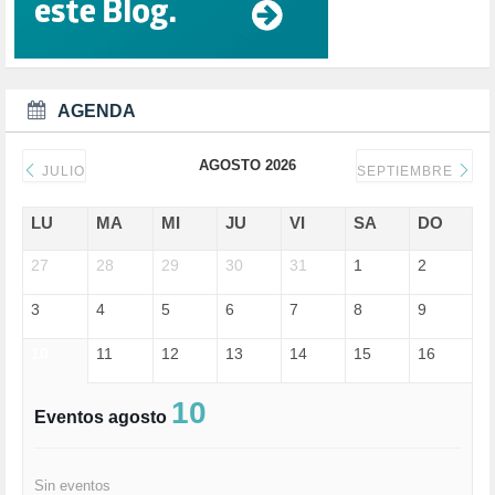
DD.HH. (1)
DEMOCRACIA (1)
DEMOCRAIA (1)
DEPORTE (3)
DEPORTES (2)
AGENDA
DERECHOS SOCIALES (740)
DICTADURA (1)
AGOSTO 2026
DONALD TRUMP (82)
JULIO
SEPTIEMBRE
ECONOMÍA (322)
EDGAR MORIN (1)
LU
MA
MI
JU
VI
SA
DO
EDUCACIÓN (452)
27
EMIGRACIÓN (4)
28
29
30
31
1
2
EPSTEIN (1)
3
4
5
6
7
8
9
ESPECULACIÓN (2)
EXTREMA-DERECHA (56)
10
11
12
13
14
15
16
FASCISMO (57)
FELICIDAD (1)
FEMINISMO (504)
10
Eventos agosto
FILOSOFÍA (6)
FRANCISCO (5)
GENOCIDIO (1)
Sin eventos