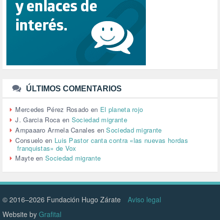
SALUD (108)
SENSIBILIZACIÓN (576)
SINDICATOS (12)
TERRORISMO (40)
TRABAJO (14)
TRANSPORTE (3)
TTIP (6)
TURISMO (12)
URBANISMO (1)
ÚLTIMOS COMENTARIOS
URBANIZACIÓN (1)
VEJEZ (1)
Mercedes Pérez Rosado
en
El planeta rojo
VENEZUELA (3)
J. Garcia Roca
en
Sociedad migrante
VENEZULA (1)
Ampaaaro Armela Canales
en
Sociedad migrante
VIAJES (1)
Consuelo
en
Luis Pastor canta contra «las nuevas hordas
franquistas» de Vox
VIOLENCIA (2)
Mayte
en
Sociedad migrante
VIOLENCIA DE GÉNERO (223)
VIVIENDA (9)
VOLODIMIR ZELENSKY (1)
© 2016–2026 Fundación Hugo Zárate
Aviso legal
Website by
Grafital