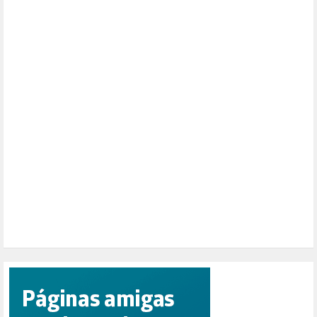
MONARQUÍA (26)
MUSICA (19)
NATURALEZA (1)
PALESTINA (8)
PARTICIPACIÓN CIUDADANA (393)
PAZ (2)
PENSIONES (12)
PEPE MUJICA (2)
PESCADORES (1)
POBREZA (2)
POLÍTICA ESPAÑA (1001)
POLÍTICA EUROPA (112)
POLÍTICA INTERNACIONAL (367)
POLÍTICA VALENCIA (358)
POPULISMO (1)
PRIORIDAD NACIONAL (1)
PUERTO DE VALENCIA (1)
RACISMO (1)
REFUGIADOS (127)
RELIGIÓN (114)
REPUBLICA (1)