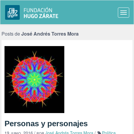
Togg
navi
Posts de
José Andrés Torres Mora
Personas y personajes
19 junio, 2016
/ por
José Andrés Torres Mora
/
Política