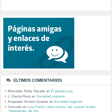
POPULISMO (1)
PRIORIDAD NACIONAL (1)
PUERTO DE VALENCIA (1)
RACISMO (1)
REFUGIADOS (127)
RELIGIÓN (114)
REPUBLICA (1)
SALUD (108)
SENSIBILIZACIÓN (576)
SINDICATOS (12)
TERRORISMO (40)
TRABAJO (14)
TRANSPORTE (2)
TTIP (6)
TURISMO (12)
URBANISMO (1)
ÚLTIMOS COMENTARIOS
URBANIZACIÓN (1)
VEJEZ (1)
Mercedes Pérez Rosado
en
El planeta rojo
VENEZUELA (3)
J. Garcia Roca
en
Sociedad migrante
VENEZULA (1)
Ampaaaro Armela Canales
en
Sociedad migrante
VIAJES (1)
Consuelo
en
Luis Pastor canta contra «las nuevas hordas
franquistas» de Vox
VIOLENCIA (2)