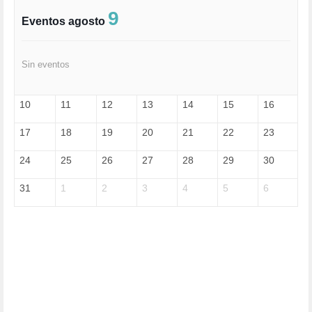
FASCISMO (57)
9
Eventos agosto
FELICIDAD (1)
FEMINISMO (504)
FILOSOFÍA (6)
Sin eventos
FRANCISCO (5)
GENOCIDIO (1)
GUERRA (133)
10
11
12
13
14
15
16
HUGO ZÁRATE (30)
HUMOR (1)
17
18
19
20
21
22
23
I A (2)
IA (1)
24
25
26
27
28
29
30
INDEPENDENCIA (15)
INMIGRACIÓN (145)
31
1
2
3
4
5
6
INTELIGENCIA ARTIFICIAL (1)
INTERNET (1)
ISRAEL (4)
IZQUIERDA (3)
JANE GOODDALL (1)
JAZZ (1)
JÓVENES (28)
JUSTICIA (13)