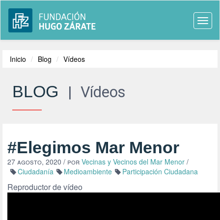
Togg
navi
Inicio
Blog
Vídeos
BLOG
|
Vídeos
#Elegimos Mar Menor
27 agosto, 2020
/ por
Vecinas y Vecinos del Mar Menor
/
Ciudadanía
Medioambiente
Participación Ciudadana
Reproductor de vídeo