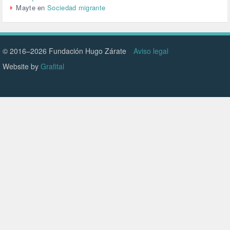
Mayte
en
Sociedad migrante
VIOLENCIA DE GÉNERO (223)
VIVIENDA (9)
VOLODIMIR ZELENSKY (1)
© 2016–2026 Fundación Hugo Zárate
Aviso legal
Website by
Grafital