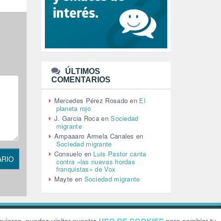
LEÓN XIV (5)
LGTBI (1)
LIBROS (96)
MACHISMO (147)
MEDIOAMBIENTE (186)
MEDIOS DE COMUNICACIÓN
(110)
ÚLTIMOS
MEMORIA HISTÓRICA (232)
COMENTARIOS
MONARQUÍA (26)
MUSICA (19)
Mercedes Pérez Rosado
en
El
NATURALEZA (1)
planeta rojo
PALESTINA (8)
J. Garcia Roca
en
Sociedad
PARTICIPACIÓN CIUDADANA (393)
migrante
PAZ (2)
Ampaaaro Armela Canales
en
Sociedad migrante
PENSIONES (12)
Consuelo
en
Luis Pastor canta
PEPE MUJICA (2)
ARIO
contra «las nuevas hordas
PESCADORES (1)
franquistas» de Vox
POBREZA (2)
Mayte
en
Sociedad migrante
POLÍTICA ESPAÑA (1001)
POLÍTICA EUROPA (112)
POLÍTICA INTERNACIONAL (367)
POLÍTICA VALENCIA (358)
ebsite by
Grafital
uieras, puedes visitar nuestro
para cambiar tu