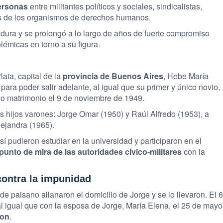
ersonas
entre militantes políticos y sociales, sindicalistas,
es de los organismos de derechos humanos.
tadura y se prolongó a lo largo de años de fuerte compromiso
lémicas en torno a su figura.
ata, capital de la
provincia de Buenos Aires
, Hebe María
ara poder salir adelante, al igual que su primer y único novio,
jo matrimonio el 9 de noviembre de 1949.
s hijos varones: Jorge Omar (1950) y Raúl Alfredo (1953), a
ejandra (1965).
sí pudieron estudiar en la universidad y participaron en el
punto de mira de las autoridades cívico-militares
con la
ontra la impunidad
 de paisano allanaron el domicilio de Jorge y se lo llevaron. El 6
l igual que con la esposa de Jorge, María Elena, el 25 de mayo
ron
.