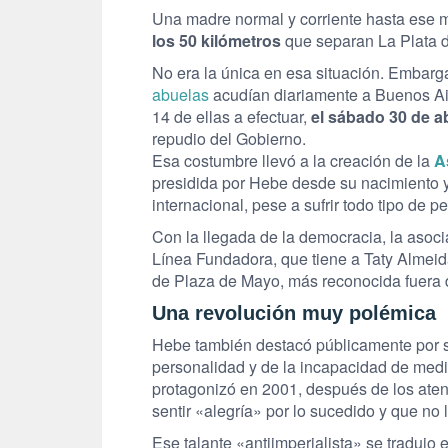
Una madre normal y corriente hasta es
los 50 kilómetros
que separan La Plata d
No era la única en esa situación. Embarg
abuelas
acudían diariamente a Buenos Aire
14 de ellas a efectuar,
el sábado 30 de ab
repudio del Gobierno.
Esa costumbre llevó a la creación de la
A
presidida por Hebe desde su nacimiento 
internacional, pese a sufrir todo tipo de p
Con la llegada de la democracia, la asoc
Línea Fundadora, que tiene a Taty Almeida
de Plaza de Mayo, más reconocida fuera d
Una revolución muy polémica
Hebe también destacó públicamente por s
personalidad y de la incapacidad de medi
protagonizó en 2001, después de los ate
sentir «alegría» por lo sucedido y que no 
Ese talante «antiimperialista» se tradujo