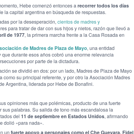
e momento, Hebe comenzó entonces a
recorrer todos los días
e la capital argentina en búsqueda de respuestas.
adas por la desesperación,
cientos de madres y
s para tratar de dar con sus hijos y nietos, razón que llevó a
ril de 1977
, la primera marcha frente a la Casa Rosada en
sociación de Madres de Plaza de Mayo
, una entidad
y que durante esos años cobró una enorme relevancia
ersecuciones por parte de la dictadura.
iación se dividió en dos: por un lado, Madres de Plaza de Mayo
 como su principal referente, y por otro la Asociación Madres
e Argentina, liderada por Hebe de Bonafini.
us opiniones más que polémicas, producto de una fuerte
r sus palabras. Su salida de tono más escandalosa la
ntados del
11 de septiembre en Estados Unidos
, afirmando
le dolió «para nada».
 en un
fuerte apoyo a personajes como el Che Guevara, Fidel