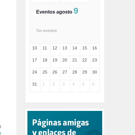
FASCISMO (57)
9
FELICIDAD (1)
e
Eventos agosto
FEMINISMO (504)
FILOSOFÍA (6)
FRANCISCO (5)
Sin eventos
GENOCIDIO (1)
GUERRA (133)
10
11
12
13
14
15
16
HUGO ZÁRATE (30)
HUMOR (1)
17
18
19
20
21
22
23
I A (2)
IA (1)
24
25
26
27
28
29
30
INDEPENDENCIA (15)
INMIGRACIÓN (145)
31
1
2
3
4
5
6
INTELIGENCIA ARTIFICIAL (1)
INTERNET (1)
ISRAEL (4)
IZQUIERDA (3)
JANE GOODDALL (1)
JAZZ (1)
JÓVENES (28)
n
JUSTICIA (13)
o