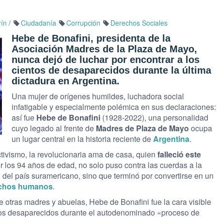
rín
/
Ciudadanía
Corrupción
Derechos Sociales
Hebe de Bonafini, presidenta de la
Asociación Madres de la Plaza de Mayo,
nunca dejó de luchar por encontrar a los
cientos de desaparecidos durante la última
dictadura en Argentina.
Una mujer de orígenes humildes, luchadora social
infatigable y especialmente polémica en sus declaraciones:
así fue
Hebe de Bonafini
(1928-2022), una personalidad
cuyo legado al frente de
Madres de Plaza de Mayo
ocupa
un lugar central en la historia reciente de
Argentina
.
ivismo, la revolucionaria ama de casa, quien
falleció este
r los 94 años de edad, no solo puso contra las cuerdas a la
) del país suramericano, sino que terminó por convertirse en un
rechos humanos
.
 otras madres y abuelas, Hebe de Bonafini fue la cara visible
 los desaparecidos durante el autodenominado «proceso de