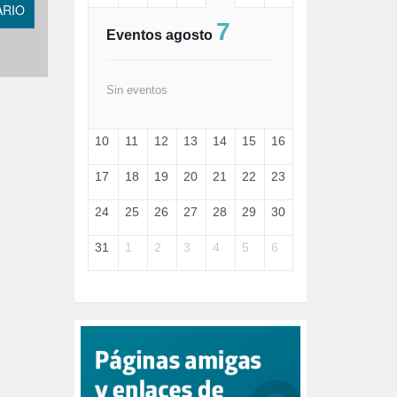
ARIO
FASCISMO (57)
7
FELICIDAD (1)
Eventos agosto
FEMINISMO (504)
FILOSOFÍA (6)
FRANCISCO (5)
Sin eventos
GENOCIDIO (1)
GUERRA (133)
10
11
12
13
14
15
16
HUGO ZÁRATE (30)
HUMOR (1)
17
18
19
20
21
22
23
I A (2)
IA (1)
24
25
26
27
28
29
30
INDEPENDENCIA (15)
INMIGRACIÓN (145)
31
1
2
3
4
5
6
INTELIGENCIA ARTIFICIAL (1)
INTERNET (1)
ISRAEL (4)
IZQUIERDA (3)
JANE GOODDALL (1)
JAZZ (1)
JÓVENES (28)
JUSTICIA (13)