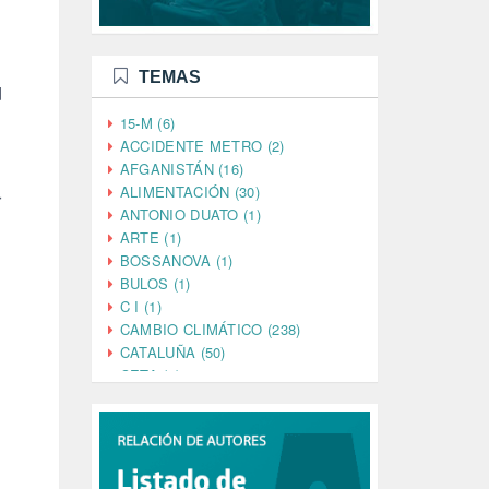
TEMAS
d
15-M (6)
ACCIDENTE METRO (2)
AFGANISTÁN (16)
ALIMENTACIÓN (30)
r
ANTONIO DUATO (1)
ARTE (1)
BOSSANOVA (1)
BULOS (1)
C I (1)
CAMBIO CLIMÁTICO (238)
CATALUÑA (50)
CETA (2)
CHINA (4)
CIENCIA (5)
CINE (35)
CIUDADANÍA (633)