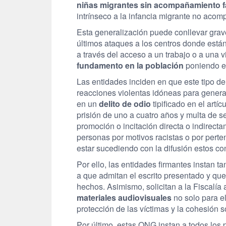
niñas migrantes sin acompañamiento fa
intrínseco a la infancia migrante no aco
Esta generalización puede conllevar gra
últimos ataques a los centros donde están
a través del acceso a un trabajo o a una 
fundamento en la población
poniendo en
Las entidades inciden en que este tipo de
reacciones violentas idóneas para generar 
en un
delito de odio
tipificado en el artí
prisión de uno a cuatro años y multa de s
promoción o incitación directa o indirectam
personas por motivos racistas o por pert
estar sucediendo con la difusión estos co
Por ello, las entidades firmantes instan 
a que admitan el escrito presentado y que
hechos. Asimismo, solicitan a la Fiscalía
materiales audiovisuales
no solo para el
protección de las víctimas y la cohesión s
Por último, estas ONG instan a todos los 