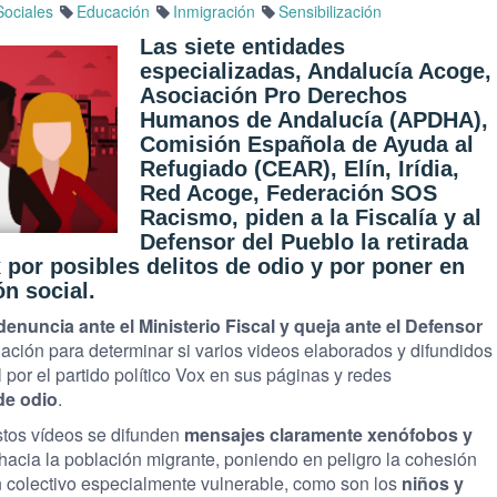
ociales
Educación
Inmigración
Sensibilización
Las siete entidades
especializadas, Andalucía Acoge,
Asociación Pro Derechos
Humanos de Andalucía (APDHA),
Comisión Española de Ayuda al
Refugiado (CEAR), Elín, Irídia,
Red Acoge, Federación SOS
Racismo, piden a la Fiscalía y al
Defensor del Pueblo la retirada
 por posibles delitos de odio y por poner en
ón social.
enuncia ante el Ministerio Fiscal y queja ante el Defensor
gación para determinar si varios videos elaborados y difundidos
 por el partido político Vox en sus páginas y redes
 de odio
.
stos vídeos se difunden
mensajes claramente xenófobos y
acia la población migrante, poniendo en peligro la cohesión
un colectivo especialmente vulnerable, como son los
niños y