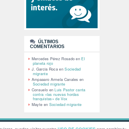
LEÓN XIV (5)
LGTBI (1)
LIBROS (96)
MACHISMO (147)
MEDIOAMBIENTE (186)
MEDIOS DE COMUNICACIÓN
(110)
ÚLTIMOS
MEMORIA HISTÓRICA (232)
COMENTARIOS
MONARQUÍA (26)
MUSICA (19)
Mercedes Pérez Rosado
en
El
NATURALEZA (1)
planeta rojo
PALESTINA (8)
J. Garcia Roca
en
Sociedad
PARTICIPACIÓN CIUDADANA (392)
migrante
PAZ (2)
Ampaaaro Armela Canales
en
Sociedad migrante
PENSIONES (12)
Consuelo
en
Luis Pastor canta
PEPE MUJICA (2)
contra «las nuevas hordas
PESCADORES (1)
franquistas» de Vox
POBREZA (2)
Mayte
en
Sociedad migrante
POLÍTICA ESPAÑA (1001)
POLÍTICA EUROPA (112)
POLÍTICA INTERNACIONAL (367)
POLÍTICA VALENCIA (357)
ebsite by
Grafital
uieras, puedes visitar nuestro
para cambiar tu