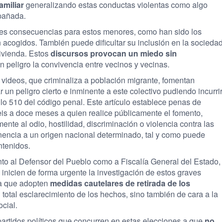
miliar
generalizando estas conductas violentas como algo
mpañada.
ves consecuencias para estos menores, como han sido los
 acogidos. También puede dificultar su inclusión en la socieda
vivienda. Estos
discursos provocan un miedo sin
 peligro la convivencia entre vecinos y vecinas.
 videos, que criminaliza a población migrante, fomentan
un peligro cierto e inminente a este colectivo pudiendo incurri
culo 510 del código penal. Este artículo establece penas de
eis a doce meses a quien realice públicamente el fomento,
ente al odio, hostilidad, discriminación o violencia contra las
enencia a un origen nacional determinado, tal y como puede
ntenidos.
tanto al Defensor del Pueblo como a Fiscalía General del Estado,
 inicien de forma urgente la investigación de estos graves
 a que adopten
medidas cautelares de retirada de los
 total esclarecimiento de los hechos, sino también de cara a la
ocial.
partidos políticos que concurren en estas elecciones a que
no