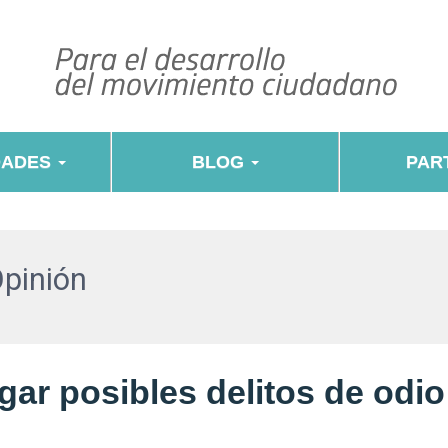
DADES
BLOG
PART
Opinión
gar posibles delitos de odio