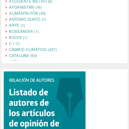
ACCIDENTE METRO (2)
AFGANISTÁN (16)
ALIMENTACIÓN (30)
ANTONIO DUATO (1)
ARTE (1)
BOSSANOVA (1)
BULOS (1)
C I (1)
CAMBIO CLIMÁTICO (237)
CATALUÑA (50)
CETA (2)
CHINA (4)
CIENCIA (5)
CINE (35)
CIUDADANÍA (633)
COMPROMISO (2)
CONFERENCIA (1)
CONSUMO (1)
CORONAVIRUS (155)
CORRUPCIÓN (215)
CULTURA (704)
DANA (78)