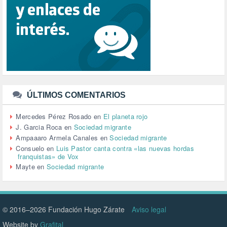
SALUD (108)
SENSIBILIZACIÓN (576)
SINDICATOS (12)
TERRORISMO (40)
TRABAJO (14)
TRANSPORTE (2)
TTIP (6)
TURISMO (12)
URBANISMO (1)
ÚLTIMOS COMENTARIOS
URBANIZACIÓN (1)
VEJEZ (1)
Mercedes Pérez Rosado
en
El planeta rojo
VENEZUELA (3)
J. Garcia Roca
en
Sociedad migrante
VENEZULA (1)
Ampaaaro Armela Canales
en
Sociedad migrante
VIAJES (1)
Consuelo
en
Luis Pastor canta contra «las nuevas hordas
franquistas» de Vox
VIOLENCIA (2)
Mayte
en
Sociedad migrante
VIOLENCIA DE GÉNERO (223)
VIVIENDA (9)
VOLODIMIR ZELENSKY (1)
© 2016–2026 Fundación Hugo Zárate
Aviso legal
Website by
Grafital