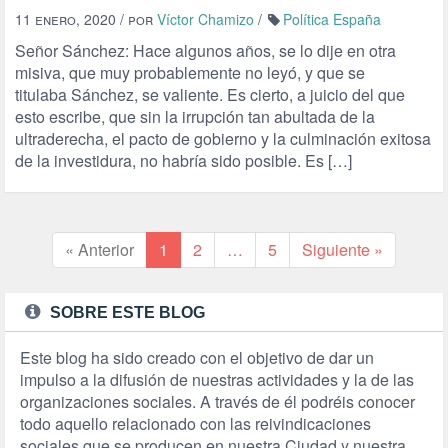
11 enero, 2020
/ por
Víctor Chamizo
/
Política España
Señor Sánchez: Hace algunos años, se lo dije en otra
misiva, que muy probablemente no leyó, y que se
titulaba Sánchez, se valiente. Es cierto, a juicio del que
esto escribe, que sin la irrupción tan abultada de la
ultraderecha, el pacto de gobierno y la culminación exitosa
de la investidura, no habría sido posible. Es […]
« Anterior
1
2
…
5
Siguiente »
SOBRE ESTE BLOG
Este blog ha sido creado con el objetivo de dar un
impulso a la difusión de nuestras actividades y la de las
organizaciones sociales. A través de él podréis conocer
todo aquello relacionado con las reivindicaciones
sociales que se producen en nuestra Ciudad y nuestra