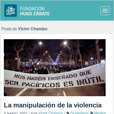
Togg
navi
Posts de
Víctor Chamizo
La manipulación de la violencia
2 marzo, 2021
/ por
Víctor Chamizo
/
Ciudadanía
Medios