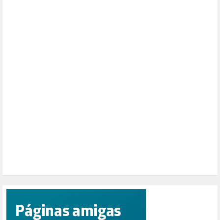
MEMORIA HISTÓRICA (232)
MONARQUÍA (26)
MUSICA (19)
NATURALEZA (1)
PALESTINA (8)
PARTICIPACIÓN CIUDADANA (392)
PAZ (2)
PENSIONES (12)
PEPE MUJICA (2)
PESCADORES (1)
POBREZA (2)
POLÍTICA ESPAÑA (1001)
POLÍTICA EUROPA (112)
POLÍTICA INTERNACIONAL (366)
POLÍTICA VALENCIA (357)
POPULISMO (1)
PRIORIDAD NACIONAL (1)
PUERTO DE VALENCIA (1)
RACISMO (1)
REFUGIADOS (127)
RELIGIÓN (114)
REPUBLICA (1)