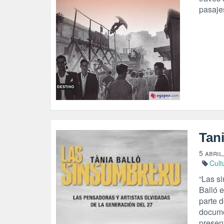
pasaje
Tan
5 abril
Cult
“Las si
Balló 
parte d
docume
presen