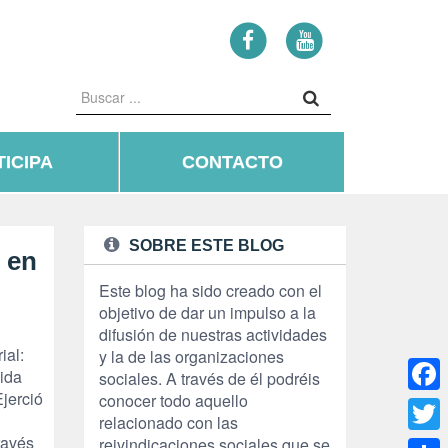
ICIPA
CONTACTO
SOBRE ESTE BLOG
 en
Este blog ha sido creado con el
objetivo de dar un impulso a la
difusión de nuestras actividades
ial:
y la de las organizaciones
ida
sociales. A través de él podréis
jerció
conocer todo aquello
Face
relacionado con las
ravés
reivindicaciones sociales que se
Twitte