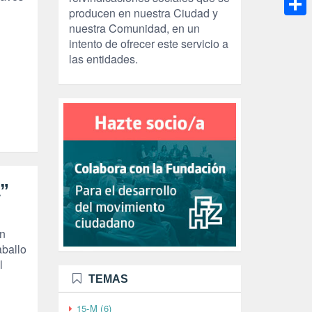
producen en nuestra Ciudad y
Compa
nuestra Comunidad, en un
intento de ofrecer este servicio a
las entidades.
a”
ón
aballo
l
TEMAS
15-M (6)