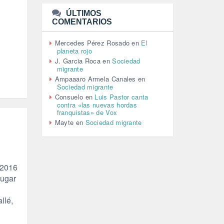
(110)
ÚLTIMOS
MEMORIA HISTÓRICA (232)
COMENTARIOS
MONARQUÍA (26)
MUSICA (19)
Mercedes Pérez Rosado
en
El
NATURALEZA (1)
planeta rojo
PALESTINA (8)
J. Garcia Roca
en
Sociedad
PARTICIPACIÓN CIUDADANA (392)
migrante
PAZ (2)
Ampaaaro Armela Canales
en
Sociedad migrante
PENSIONES (12)
Consuelo
en
Luis Pastor canta
PEPE MUJICA (2)
contra «las nuevas hordas
PESCADORES (1)
franquistas» de Vox
POBREZA (2)
Mayte
en
Sociedad migrante
POLÍTICA ESPAÑA (1001)
POLÍTICA EUROPA (112)
POLÍTICA INTERNACIONAL (367)
POLÍTICA VALENCIA (357)
 2016
POPULISMO (1)
lugar
PRIORIDAD NACIONAL (1)
PUERTO DE VALENCIA (1)
llé,
RACISMO (1)
REFUGIADOS (127)