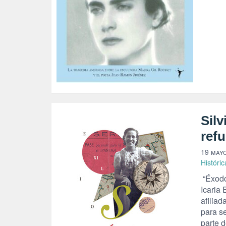
Silv
ref
19 mayo
Históric
“Éxodo”
Icaria 
afiliad
para s
parte 