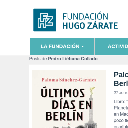
LA FUNDACIÓN
ACTIVI
Posts de
Pedro Liébana Collado
Pal
Berl
27 juli
Libro: 
Planet
en Mad
poco t
escribi