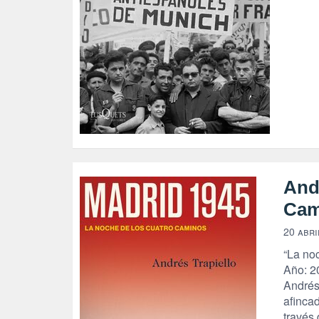
And
Cam
20 abri
“La noc
Año: 20
Andrés
afinca
través