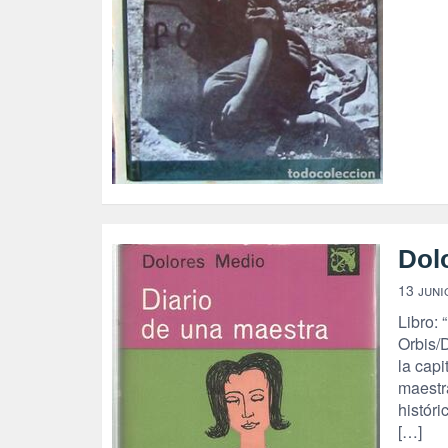
Dol
13 juni
Libro: 
Orbis/
la cap
maestr
histór
[…]