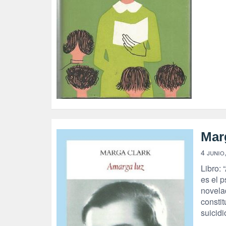
Mar
4 junio
Libro: 
es el 
novelad
constit
suicidi