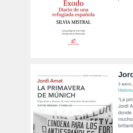
Jor
3 mayo,
Históric
“La pr
Jordi A
donde e
muchos
brillan