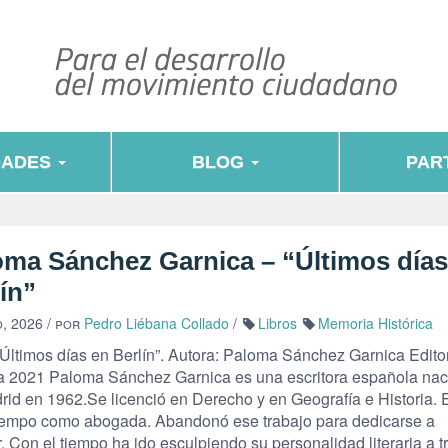
DADES
BLOG
PART
oma Sánchez Garnica – “Últimos días
ín”
o, 2026
/ por
Pedro Liébana Collado
/
Libros
Memoria Histórica
“Últimos días en Berlín”. Autora: Paloma Sánchez Garnica Editor
a 2021 Paloma Sánchez Garnica es una escritora española nac
rid en 1962.Se licenció en Derecho y en Geografía e Historia. E
iempo como abogada. Abandonó ese trabajo para dedicarse a
r. Con el tiempo ha ido esculpiendo su personalidad literaria a t