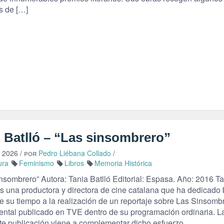
s de […]
i Batlló – “Las sinsombrero”
, 2026
/ por
Pedro Liébana Collado
/
ura
Feminismo
Libros
Memoria Histórica
nsombrero” Autora: Tania Batlló Editorial: Espasa. Año: 2016 T
es una productora y directora de cine catalana que ha dedicado
e su tiempo a la realización de un reportaje sobre Las Sinsomb
ntal publicado en TVE dentro de su programación ordinaria. L
te publicación viene a complementar dicho esfuerzo.