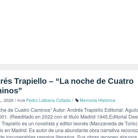
rés Trapiello – “La noche de Cuatro
inos”
l, 2026
/ por
Pedro Liébana Collado
/
Memoria Histórica
he de Cuatro Caminos” Autor: Andrés Trapiello Editorial: Aguila
01. (Reeditado en 2022 con el título Madrid 1945.Editorial Des
 Trapiello es un novelista y editor leonés (Manzaneda de Torío)
do en Madrid. Es autor de una abundante obra narrativa reconoc
 de innumerables premios literarios. Sus obras recogen algunos