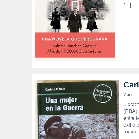
[…]
Carl
7 julio
Libro: 
(RBA) 2
entre M
exilio
republi