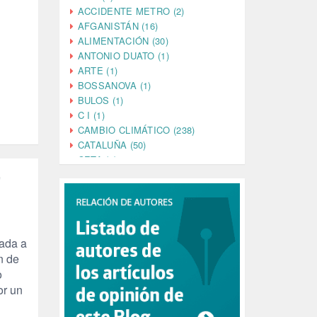
ACCIDENTE METRO (2)
AFGANISTÁN (16)
ALIMENTACIÓN (30)
ANTONIO DUATO (1)
ARTE (1)
BOSSANOVA (1)
BULOS (1)
C I (1)
CAMBIO CLIMÁTICO (238)
CATALUÑA (50)
CETA (2)
CHINA (4)
”
CIENCIA (5)
CINE (35)
CIUDADANÍA (633)
COMPROMISO (2)
gada a
CONFERENCIA (1)
n de
CONSUMO (1)
o
CORONAVIRUS (155)
or un
CORRUPCIÓN (215)
CULTURA (704)