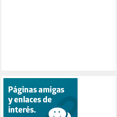
PALESTINA (8)
PARTICIPACIÓN CIUDADANA (393)
PAZ (2)
PENSIONES (12)
PEPE MUJICA (2)
PESCADORES (1)
POBREZA (2)
POLÍTICA ESPAÑA (1001)
POLÍTICA EUROPA (112)
POLÍTICA INTERNACIONAL (367)
POLÍTICA VALENCIA (358)
POPULISMO (1)
PRIORIDAD NACIONAL (1)
PUERTO DE VALENCIA (1)
RACISMO (1)
REFUGIADOS (127)
RELIGIÓN (114)
REPUBLICA (1)
SALUD (108)
SENSIBILIZACIÓN (576)
SINDICATOS (12)
TERRORISMO (40)