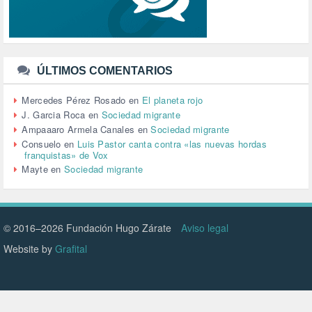
TRABAJO (14)
TRANSPORTE (3)
TTIP (6)
TURISMO (12)
URBANISMO (1)
ÚLTIMOS COMENTARIOS
URBANIZACIÓN (1)
VEJEZ (1)
Mercedes Pérez Rosado
en
El planeta rojo
VENEZUELA (3)
J. Garcia Roca
en
Sociedad migrante
VENEZULA (1)
Ampaaaro Armela Canales
en
Sociedad migrante
VIAJES (1)
Consuelo
en
Luis Pastor canta contra «las nuevas hordas
franquistas» de Vox
VIOLENCIA (2)
Mayte
en
Sociedad migrante
VIOLENCIA DE GÉNERO (223)
VIVIENDA (9)
VOLODIMIR ZELENSKY (1)
© 2016–2026 Fundación Hugo Zárate
Aviso legal
Website by
Grafital