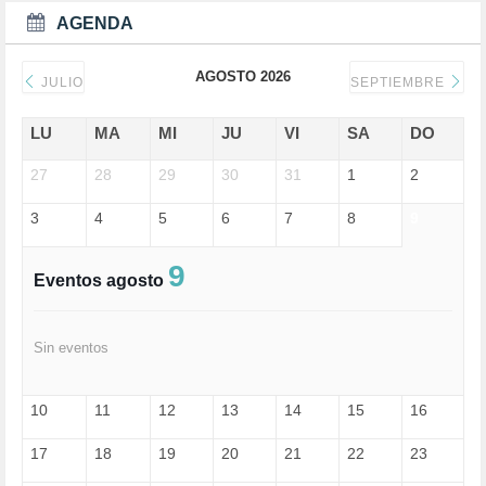
DEPORTES (2)
AGENDA
DERECHOS SOCIALES (740)
DICTADURA (1)
AGOSTO 2026
DONALD TRUMP (82)
JULIO
SEPTIEMBRE
ECONOMÍA (322)
EDGAR MORIN (1)
LU
MA
MI
JU
VI
SA
DO
EDUCACIÓN (452)
27
EMIGRACIÓN (4)
28
29
30
31
1
2
EPSTEIN (1)
3
4
5
6
7
8
9
ESPECULACIÓN (2)
EXTREMA-DERECHA (56)
FASCISMO (57)
9
Eventos agosto
FELICIDAD (1)
FEMINISMO (504)
FILOSOFÍA (6)
Sin eventos
FRANCISCO (5)
GENOCIDIO (1)
GUERRA (133)
10
11
12
13
14
15
16
HUGO ZÁRATE (30)
HUMOR (1)
17
18
19
20
21
22
23
I A (2)