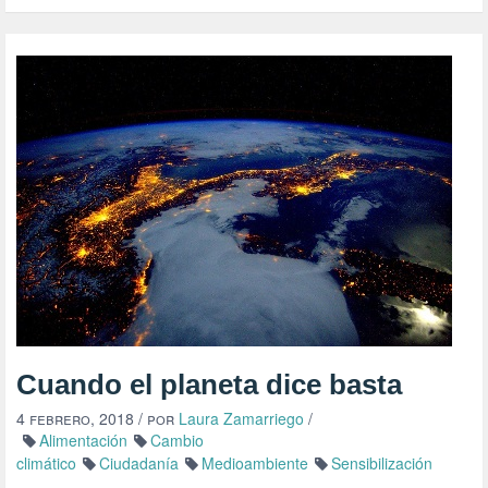
Cuando el planeta dice basta
4 febrero, 2018
/ por
Laura Zamarriego
/
Alimentación
Cambio
climático
Ciudadanía
Medioambiente
Sensibilización