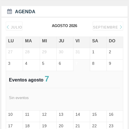
DEPORTE (3)
DEPORTES (2)
AGENDA
DERECHOS SOCIALES (739)
DICTADURA (1)
AGOSTO 2026
DONALD TRUMP (81)
JULIO
SEPTIEMBRE
ECONOMÍA (322)
EDGAR MORIN (1)
LU
MA
MI
JU
VI
SA
DO
EDUCACIÓN (452)
27
EMIGRACIÓN (4)
28
29
30
31
1
2
EPSTEIN (1)
3
4
5
6
7
8
9
ESPECULACIÓN (2)
EXTREMA-DERECHA (56)
FASCISMO (57)
7
Eventos agosto
FELICIDAD (1)
FEMINISMO (504)
FILOSOFÍA (6)
Sin eventos
FRANCISCO (5)
GENOCIDIO (1)
GUERRA (133)
10
11
12
13
14
15
16
HUGO ZÁRATE (30)
HUMOR (1)
17
18
19
20
21
22
23