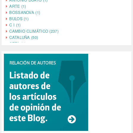
ARTE (1)
BOSSANOVA (1)
BULOS (1)
C I (1)
CAMBIO CLIMÁTICO (237)
CATALUÑA (50)
CETA (2)
CHINA (4)
CIENCIA (5)
CINE (35)
CIUDADANÍA (633)
COMPROMISO (2)
CONFERENCIA (1)
CONSUMO (1)
CORONAVIRUS (155)
CORRUPCIÓN (215)
CULTURA (704)
DANA (78)
DD.HH. (1)
DEMOCRACIA (1)
DEMOCRAIA (1)