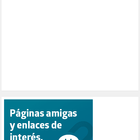
PALESTINA (8)
PARTICIPACIÓN CIUDADANA (392)
PAZ (2)
PENSIONES (12)
PEPE MUJICA (2)
PESCADORES (1)
POBREZA (2)
POLÍTICA ESPAÑA (1001)
POLÍTICA EUROPA (112)
POLÍTICA INTERNACIONAL (366)
POLÍTICA VALENCIA (357)
POPULISMO (1)
PRIORIDAD NACIONAL (1)
PUERTO DE VALENCIA (1)
RACISMO (1)
REFUGIADOS (127)
RELIGIÓN (114)
REPUBLICA (1)
SALUD (108)
SENSIBILIZACIÓN (576)
SINDICATOS (12)