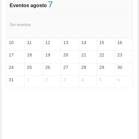
FASCISMO (57)
7
Eventos agosto
FELICIDAD (1)
FEMINISMO (504)
FILOSOFÍA (6)
Sin eventos
FRANCISCO (5)
GENOCIDIO (1)
GUERRA (133)
10
11
12
13
14
15
16
HUGO ZÁRATE (30)
HUMOR (1)
17
18
19
20
21
22
23
I A (2)
IA (1)
24
25
26
27
28
29
30
INDEPENDENCIA (15)
INMIGRACIÓN (145)
31
1
2
3
4
5
6
INTELIGENCIA ARTIFICIAL (1)
INTERNET (1)
ISRAEL (4)
IZQUIERDA (3)
JANE GOODDALL (1)
JAZZ (1)
JÓVENES (28)
JUSTICIA (13)
LEÓN XIV (5)