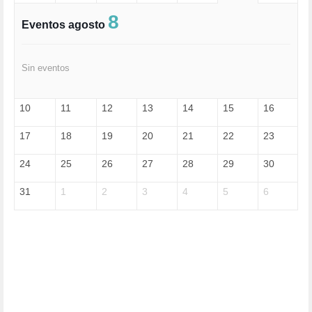
EXTREMA-DERECHA (56)
FASCISMO (57)
8
Eventos agosto
FELICIDAD (1)
FEMINISMO (504)
FILOSOFÍA (6)
Sin eventos
FRANCISCO (5)
GENOCIDIO (1)
GUERRA (133)
10
11
12
13
14
15
16
HUGO ZÁRATE (30)
HUMOR (1)
17
18
19
20
21
22
23
I A (2)
IA (1)
24
25
26
27
28
29
30
INDEPENDENCIA (15)
INMIGRACIÓN (145)
31
1
2
3
4
5
6
INTELIGENCIA ARTIFICIAL (1)
INTERNET (1)
ISRAEL (4)
IZQUIERDA (3)
JANE GOODDALL (1)
JAZZ (1)
JÓVENES (28)
JUSTICIA (13)